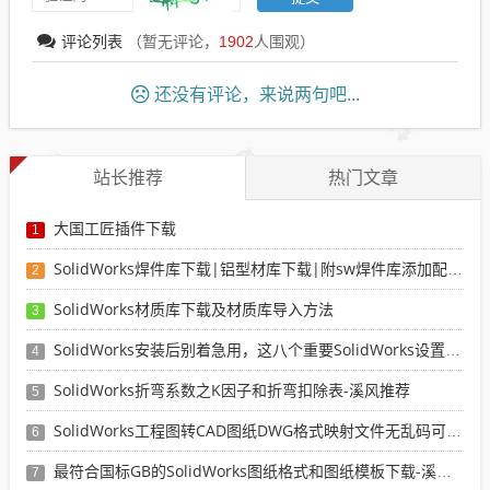
评论列表
（暂无评论，
1902
人围观）
还没有评论，来说两句吧...
站长推荐
热门文章
大国工匠插件下载
1
SolidWorks焊件库下载|铝型材库下载|附sw焊件库添加配置使用教程
2
SolidWorks材质库下载及材质库导入方法
3
SolidWorks安装后别着急用，这八个重要SolidWorks设置可以提高你的画图效率
4
SolidWorks折弯系数之K因子和折弯扣除表-溪风推荐
5
SolidWorks工程图转CAD图纸DWG格式映射文件无乱码可分层-溪风亲测推荐
6
最符合国标GB的SolidWorks图纸格式和图纸模板下载-溪风专用版
7