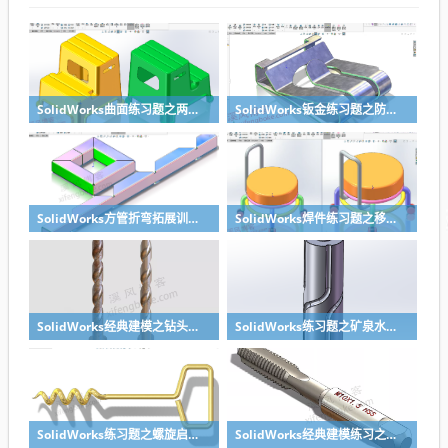
SolidWorks曲面练习题之两步踢凳建模，看似曲面实则特征
SolidWorks钣金练习题之防松档卡建模，钣金命令综合练习
SolidWorks方管折弯拓展训练，你会了吗？
SolidWorks焊件练习题之移动小矮凳，思路对了就不难
SolidWorks经典建模之钻头刀具的绘制，螺纹收尾是关键技巧
SolidWorks练习题之矿泉水瓶的绘制，难度不大主要是顶部螺纹的处理
SolidWorks练习题之螺旋启瓶器，螺旋头是关键
SolidWorks经典建模练习之丝锥攻丝钻头的绘制，常规命令练习