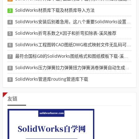
SolidWorks材质库下载及材质库导入方法
3
SolidWorks安装后别着急用，这八个重要SolidWorks设置可以提高你的画图效率
4
SolidWorks折弯系数之K因子和折弯扣除表-溪风推荐
5
SolidWorks工程图转CAD图纸DWG格式映射文件无乱码可分层-溪风亲测推荐
6
最符合国标GB的SolidWorks图纸格式和图纸模板下载-溪风专用版
7
SolidWorks压力弹簧拉力弹簧扭力弹簧涡卷弹簧自动生成宏程序下载
8
SolidWorks管道库routing管道库下载
9
友链