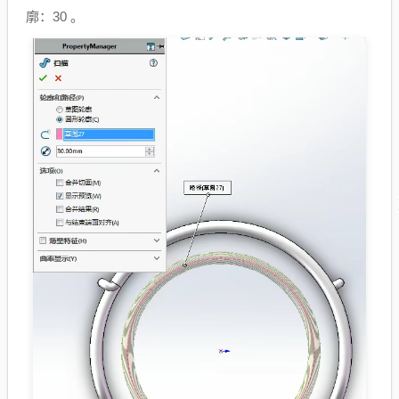
廓：30 。