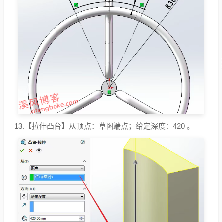
13.【拉伸凸台】从顶点：草图端点；给定深度：420 。