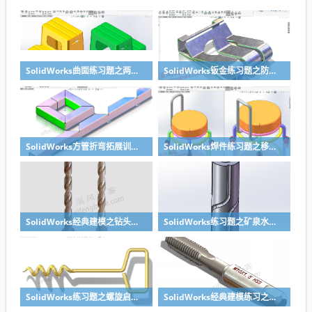
SolidWorks曲面练习题之两步踢凳建模，看似曲面实则特征
SolidWorks钣金练习题之防松档卡建模，钣金命令综合练习
SolidWorks方管折弯拓展训练，你会了吗？
SolidWorks焊件练习题之移动小矮凳，思路对了就不难
SolidWorks经典建模之钻头刀具的绘制，螺纹收尾是关键技巧
SolidWorks练习题之矿泉水瓶的绘制，难度不大主要是顶部螺纹的处理
SolidWorks练习题之螺旋启瓶器，螺旋头是关键
SolidWorks经典建模练习之丝锥攻丝钻头的绘制，常规命令练习