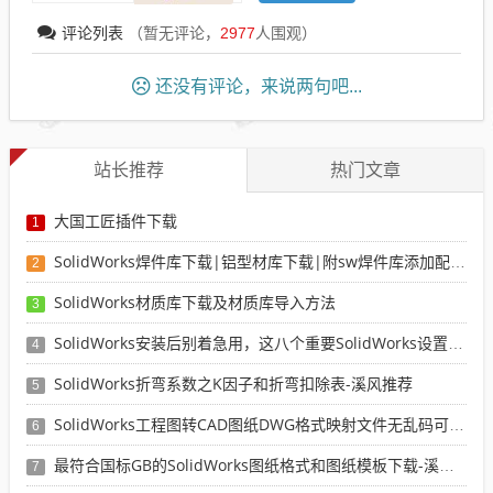
评论列表
（暂无评论，
2977
人围观）
还没有评论，来说两句吧...
站长推荐
热门文章
大国工匠插件下载
1
SolidWorks焊件库下载|铝型材库下载|附sw焊件库添加配置使用教程
2
SolidWorks材质库下载及材质库导入方法
3
SolidWorks安装后别着急用，这八个重要SolidWorks设置可以提高你的画图效率
4
SolidWorks折弯系数之K因子和折弯扣除表-溪风推荐
5
SolidWorks工程图转CAD图纸DWG格式映射文件无乱码可分层-溪风亲测推荐
6
最符合国标GB的SolidWorks图纸格式和图纸模板下载-溪风专用版
7