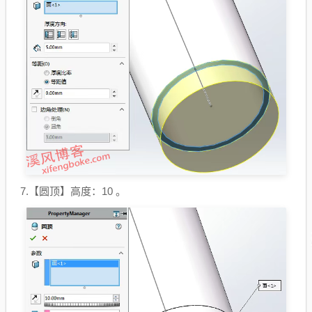
7.【圆顶】高度：10 。