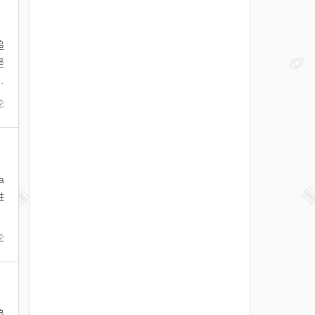
追
是
提
论
a
进
论
追