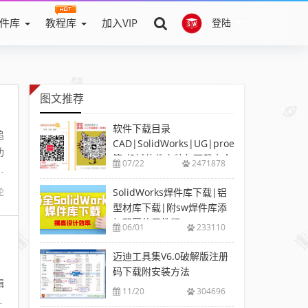
件库
教程库
加入VIP
登陆
图文推荐
软件下载目录
追
CAD|SolidWorks|UG|proe
功
等-机械软件安装包下载大全
07/22
2471878
行
SolidWorks焊件库下载|铝
论
型材库下载|附sw焊件库添
加配置使用教程
06/01
233110
迈迪工具集V6.0破解版注册
，
码下载附安装方法
辑
11/20
304696
4