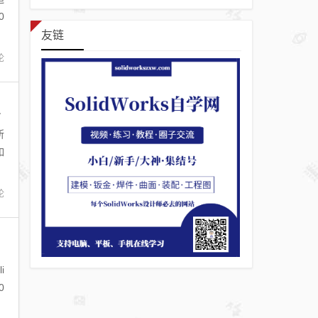
0
友链
论
8序列号和产品秘钥汇总分享
所
如
论
i
0