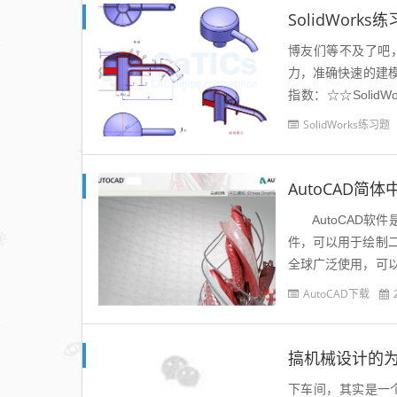
SolidWork
博友们等不及了吧，
力，准确快速的建模时
指数：☆☆SolidW
示：题目...
SolidWorks练习题
AutoCAD软件
件，可以用于绘制
全球广泛使用，可
多方...
AutoCAD下载
搞机械设计的
下车间，其实是一