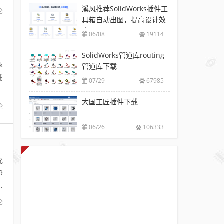
溪风推荐SolidWorks插件工
论
具箱自动出图，提高设计效
率
06/08
19114
SolidWorks管道库routing
k
管道库下载
辅
07/29
67985
大国工匠插件下载
论
06/26
106333
究
9
绘
论