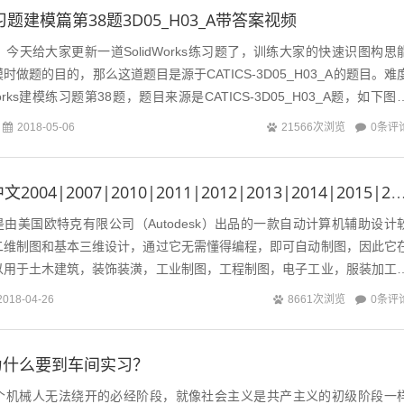
s练习题建模篇第38题3D05_H03_A带答案视频
今天给大家更新一道SolidWorks练习题了，训练大家的快速识图构思
做题的目的，那么这道题目是源于CATICS-3D05_H03_A的题目。难
orks建模练习题第38题，题目来源是CATICS-3D05_H03_A题，如下图
0条评
2018-05-06
21566次浏览
AutoCAD简体中文2004|2007|2010|2011|2012|2013|2014|2015|2016|2017|201
是由美国欧特克有限公司（Autodesk）出品的一款自动计算机辅助设计
二维制图和基本三维设计，通过它无需懂得编程，即可自动制图，因此它
以用于土木建筑，装饰装潢，工业制图，工程制图，电子工业，服装加工
0条评
2018-04-26
8661次浏览
为什么要到车间实习？
个机械人无法绕开的必经阶段，就像社会主义是共产主义的初级阶段一