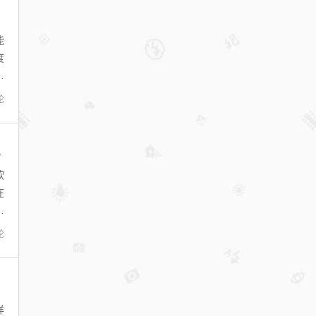
能
度
所
论
8|2019破解版下载集合
软
在
等
论
样