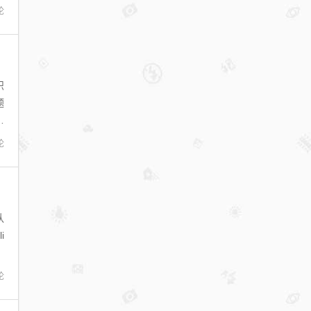
论
识
题
如
论
认
i
论