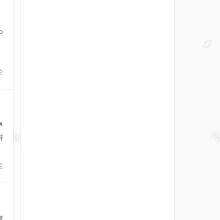
o
，
论
单
辩
论
模