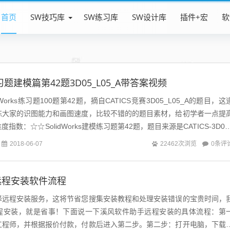
首页
SW技巧库
SW练习库
SW设计库
插件+宏
软
s练习题建模篇第42题3D05_L05_A带答案视频
Works练习题100题第42题，摘自CATICS竞赛3D05_L05_A的题目，这
练大家的识图能力和画图速度，比较不错的的题目素材，给初学者一点提
数：☆☆SolidWorks建模练习题第42题，题目来源是CATICS-3D05
0条评
2018-06-07
22462次浏览
远程安装软件流程
择远程安装服务，这将节省您搜集安装教程和处理安装错误的宝贵时间，
程安装，就是省事！下面说一下溪风软件助手远程安装的具体流程：第
工程师，并根据报价付款，付款后进入第二步。第二步：打开电脑，下载