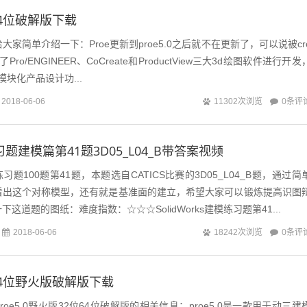
2位64位破解版下载
简单介绍一下：Proe更新到proe5.0之后就不在更新了，可以说被cr
Pro/ENGINEER、CoCreate和ProductView三大3d绘图软件进行开发
模块化产品设计功...
0条评
2018-06-06
11302次浏览
s练习题建模篇第41题3D05_L04_B带答案视频
选练习题100题第41题，本题选自CATICS比赛的3D05_L04_B题，通过简
看出这个对称模型，还有就是基准面的建立，希望大家可以锻炼提高识图
这道题的图纸：难度指数：☆☆☆SolidWorks建模练习题第41...
0条评
2018-06-06
18242次浏览
2位64位野火版破解版下载
oe5.0野火版32位64位破解版的相关信息：proe5.0是一款用于动三建