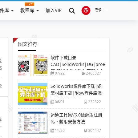
件库
教程库
加入VIP
登陆
图文推荐
软件下载目录
道
CAD|SolidWorks|UG|proe
高
等-机械软件安装包下载大全
07/22
2468327
_
SolidWorks焊件库下载|铝
论
型材库下载|附sw焊件库添
加配置使用教程
06/01
232822
迈迪工具集V6.0破解版注册
我
码下载附安装方法
一
11/20
304447
远