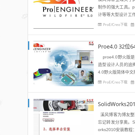
制作的强大工具。p
计等等大型设计工
效率。proe5.0特色
ProE/Creo下载
Proe4.0 3
proe4.0野火
造型设计人员的追捧
4.0野火版简体中文
ProE/Creo下载
SolidWork
溪风博客为博友整理S
忘记转发分享奥。Soli
orks2010安装教程