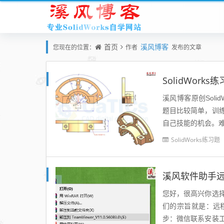
首页
溪风博客
您现在的位置：
作者
发布的文章
SolidWork
溪风博客原创Solid
题目比较简单，训
自己技能的机会。难度指
L05...
SolidWorks练习题
溪风软件助手
您好，很高兴你选
们的宗旨就是：远
步：微信联系安装