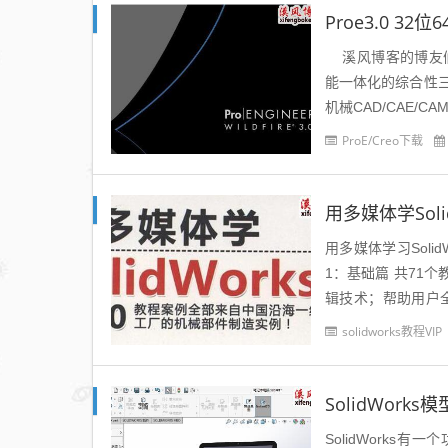
Proe3.0 3
溪风博客的博友们应该知
能一体化的综合性
机械CAD/CAE/
ProE/Creo下载
用多媒体学Soli
用多媒体学习Soli
1：基础篇 共71个
辑技术；帮助用户全面
（基础知...
solidworks教程VIP
SolidWor
SolidWork