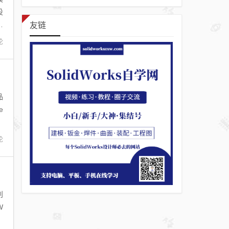
设
升
友链
论
品
e
论
别
W