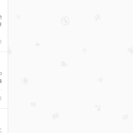
功
界
论
D
编
元
论
工