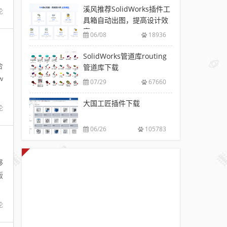
溪风推荐SolidWorks插件工
论
具箱自动出图，提高设计效
率
06/08
18936
SolidWorks管道库routing
合
管道库下载
w
07/29
67660
大国工匠插件下载
论
06/26
105783
够
版
论