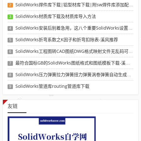
SolidWorks焊件库下载|铝型材库下载|附sw焊件库添加配置使用教程
2
SolidWorks材质库下载及材质库导入方法
3
SolidWorks安装后别着急用，这八个重要SolidWorks设置可以提高你的画图效率
4
SolidWorks折弯系数之K因子和折弯扣除表-溪风推荐
5
SolidWorks工程图转CAD图纸DWG格式映射文件无乱码可分层-溪风亲测推荐
6
最符合国标GB的SolidWorks图纸格式和图纸模板下载-溪风专用版
7
SolidWorks压力弹簧拉力弹簧扭力弹簧涡卷弹簧自动生成宏程序下载
8
SolidWorks管道库routing管道库下载
9
友链