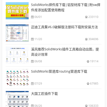
SolidWorks焊件库下载|铝型材库下载|附sw焊
件库添加配置使用教程
06/01
233110
迈迪工具集V6.0破解版注册码下载附安装方法
11/20
304696
溪风推荐SolidWorks插件工具箱自动出图，提
高设计效率
06/08
19114
SolidWorks管道库routing管道库下载
07/29
67985
大国工匠插件下载
06/26
106333