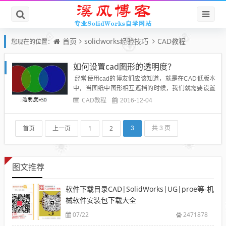
首页
solidworks经验技巧
CAD教程
您现在的位置：
如何设置cad图形的透明度？
经常使用cad的博友们应该知道，就是在CAD低版本
中，当图纸中图形相互遮挡的时候，我们就需要设置
图形的顺序，让一些文字、标注及必须显示的图形前
CAD教程
2016-12-04
置，而将填充等后置。而在CAD高版本中，提供了对
象透明度的设置，在图形相符遮挡时，可以设置对象
的透明度，前后的图形都可以同时显示，如下图所
首页
上一页
1
2
3
共 3 页
示：透明...
图文推荐
软件下载目录CAD|SolidWorks|UG|proe等-机
械软件安装包下载大全
07/22
2471878