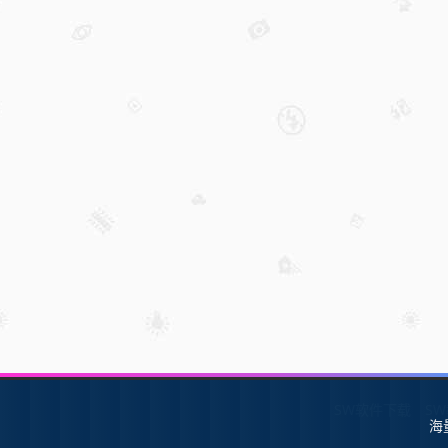
SW软件下载
S
海