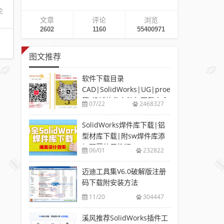
论
文章
评论
浏览
2602
1160
55400971
图文推荐
软件下载目录
CAD|SolidWorks|UG|proe
等-机械软件安装包下载大全
07/22
2468327
SolidWorks焊件库下载|铝
型材库下载|附sw焊件库添
加配置使用教程
06/01
232822
迈迪工具集V6.0破解版注册
码下载附安装方法
11/20
304447
溪风推荐SolidWorks插件工