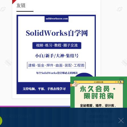
友链
×
132902372928号