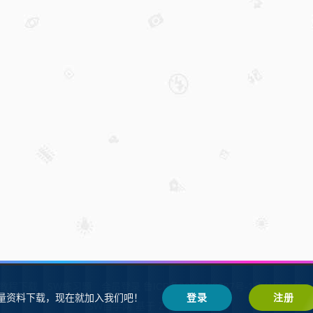
W教程下载
SW练习题
会员登录
鲁ICP备2021002287号-1鲁公网安备 37
量资料下载，现在就加入我们吧！
登录
注册
SW自学网
Z-BlogPHP
基于
搭建