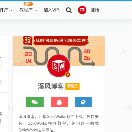
件库
教程库
加入VIP
登陆
下
击
，
论
溪风博客
管理员
钢
溪风博客，汇集SolidWorks软件下载、插件安
装
装、SolidWorks视频教程、练习题一站式
点
SolidWorks自学网站。