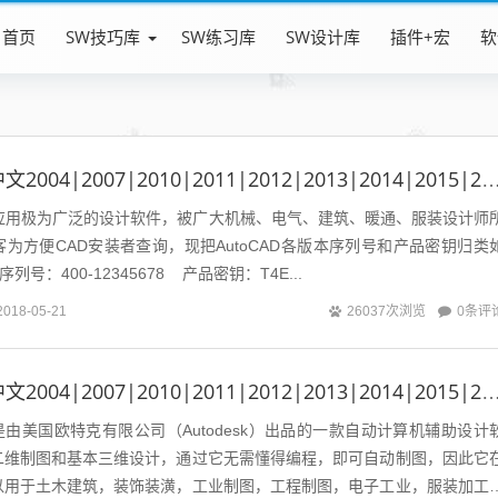
首页
SW技巧库
SW练习库
SW设计库
插件+宏
软
AutoCAD简体中文2004|2007|2010|2011|2012|2013|2014|2015|2016|2017|201
一款应用极为广泛的设计软件，被广大机械、电气、建筑、暖通、服装设计师
为方便CAD安装者查询，现把AutoCAD各版本序列号和产品密钥归类
2序列号：400-12345678 产品密钥：T4E...
0条评
2018-05-21
26037次浏览
AutoCAD简体中文2004|2007|2010|2011|2012|2013|2014|2015|2016|2017|201
是由美国欧特克有限公司（Autodesk）出品的一款自动计算机辅助设计
二维制图和基本三维设计，通过它无需懂得编程，即可自动制图，因此它
以用于土木建筑，装饰装潢，工业制图，工程制图，电子工业，服装加工