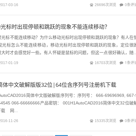
0条评
2017-03-16
26696次浏览
动光标时出现停顿和跳跃的现象不能连续移动？
图时光标不能连续移动？为什么移动光标时出现停顿和跳跃的现象？有人在
发现光标怎么不能连续移动，移动光标时出现停顿和跳跃的现象，定位很
很大时才会感觉好一些。有人怀疑是鼠标的问题，但这一点很好确认，随
例如WORD，如果光标移动很顺畅，...
1条评
2017-01-19
16703次浏览
016简体中文破解版版32位|64位含序列号注册机下载
】AutoCAD2016简体中文版破解版序列号：序列号： 666-69696969, 667-
45454545 066-66666666产品密钥： 001H1AutoCAD2016简体中文32位破
 网...
0条评
2016-11-26
15335次浏览