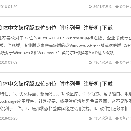
0条评
2018-04-26
8651次浏览
015简体中文破解版32位64位|附序列号|注册机|下载
配置推荐要求对于32位的AutoCAD 2015Windows8的标准版，企业版或专
企业版，旗舰版，专业版或家庭高级版的或Windows XP专业版或家庭版（SP
于Windows 8和Windows 7：英特尔吀繙4或AMD速龙双核...
0条评
2018-03-03
7364次浏览
017简体中文破解版32位64位|附序列号|注册机|下载
017主要特性：1、优化界面、新标签页、功能区库、命令预览、帮助窗口、地
xchange应用程序、计划提要、线平滑新增暗黑色调界面，这不是酷
深沉利于工作。2、底部状态栏整体优化更实用便捷。3、硬件加速效果相
2016的...
0条评
2018-02-25
7954次浏览