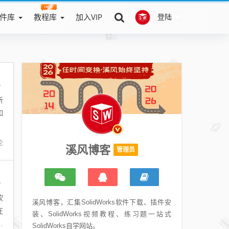
件库
教程库
加入VIP
登陆
8序列号和产品秘钥汇总分享
所
如
论
溪风博客
管理员
8|2019破解版下载集合
软
溪风博客，汇集SolidWorks软件下载、插件安
在
装、SolidWorks视频教程、练习题一站式
等
SolidWorks自学网站。