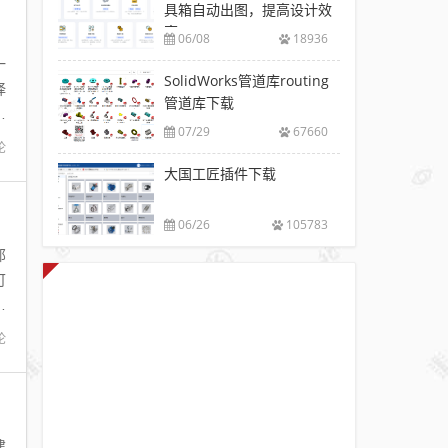
具箱自动出图，提高设计效
率
06/08
18936
一
SolidWorks管道库routing
择
管道库下载
户
07/29
67660
论
大国工匠插件下载
06/26
105783
那
可
设
论
建