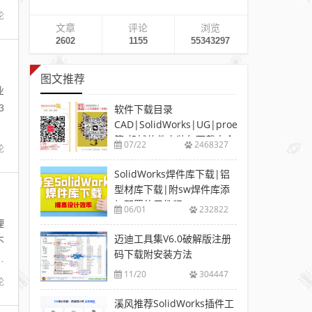
论
文章
评论
浏览
2602
1155
55343297
图文推荐
业
3
软件下载目录
CAD|SolidWorks|UG|proe
等-机械软件安装包下载大全
07/22
2468327
论
SolidWorks焊件库下载|铝
型材库下载|附sw焊件库添
加配置使用教程
06/01
232822
理
迈迪工具集V6.0破解版注册
不
码下载附安装方法
当
11/20
304447
论
溪风推荐SolidWorks插件工