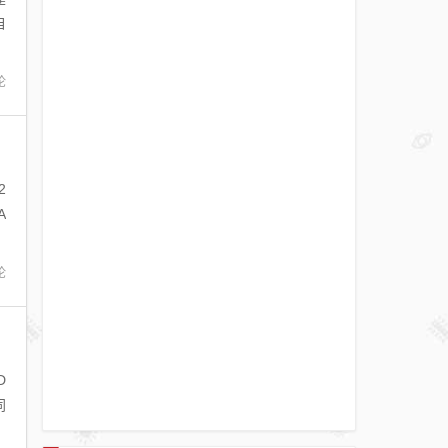
自
论
2
A
论
D
同