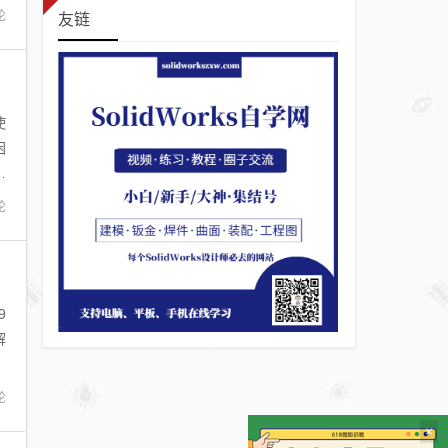
论
友链
使
困
便
论
9
解
论
×