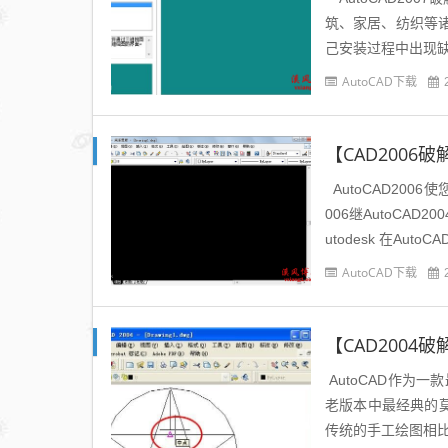
筑、家居、纺织等诸
己安装过程中出现缺少
AutoCAD下载
AutoCAD200
006继AutoCAD
utodesk 在Aut
AutoCAD下载
AutoCAD作为
老版本中最经典的莫过
传统的手工绘图相比，