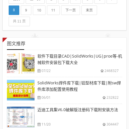
支持32位6...
9
10
11
下一页
末页
8
共 11 页
图文推荐
软件下载目录CAD|SolidWorks|UG|proe等-机
械软件安装包下载大全
07/22
2468327
SolidWorks焊件库下载|铝型材库下载|附sw焊
件库添加配置使用教程
06/01
232822
迈迪工具集V6.0破解版注册码下载附安装方法
11/20
304447