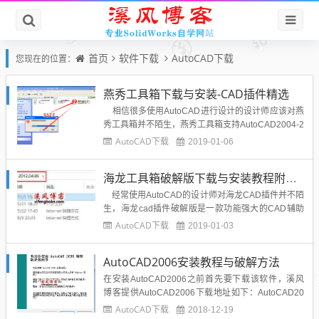
首页
软件下载
AutoCAD下载
您现在的位置：
燕秀工具箱下载与安装-CAD插件精选
相信很多使用AutoCAD进行设计的设计师应该对燕
秀工具箱并不陌生，燕秀工具箱支持AutoCAD2004-2
018支持简体及繁体的一个完全免费的AutoCAD塑胶
AutoCAD下载
2019-01-06
模具设计外挂。燕秀工具箱下载地址：点击下载网盘
提取码：ew3r解压密码：扫描底部二维码关注我们，
海龙工具箱破解版下载与安装教程附学习资料
回复“解压密码...
经常使用AutoCAD的设计师对海龙CAD插件并不陌
生，海龙cad插件破解版是一款功能强大的CAD辅助
软件，可以让您在绘制图纸的时候得到更多快捷键操
AutoCAD下载
2019-01-03
作，其实CAD本身的功能是非常强大的，很多图纸都
可以轻松完成，但是设计的过程可能会比较复杂，操
AutoCAD2006安装教程与破解方法
作的步骤也会比较多，所以很多人...
在安装AutoCAD2006之前首先要下载该软件，溪风
博客提供AutoCAD2006下载地址如下：AutoCAD20
06简体中文版32位64位免费下载：点击下载网盘提取
AutoCAD下载
2018-12-19