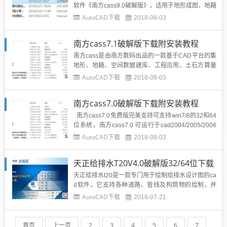
软件《南方cass9.0破解版》，适用于地形成图、地藉
成图、工程测量应用、空间数据建库、市政监管等领
AutoCAD下载
2018-08-03
域，适应于32位系统、64位系统，有需要的设计师快
来下载使用吧。软件功能特点：1、cass9.0破解版适
南方cass7.1破解版下载附安装教程
用于AutoCAD 2000/2002/...
南方cass是由南方数码出品的一款基于CAD平台的集
地形、地籍、空间数据建库、工程应用、土石方算量
等功能为一体的CAD系统，其主要功能包括土地勘测
AutoCAD下载
2018-08-03
定界、城市部件调查以及土方计算功能这三个方面。
南方cass7.1只适合cad2004\cad2005\cad2006平
南方cass7.0破解版下载附安装教程
台，所以大家一定要装好对应的平台CA...
南方cass7.0免费版完美支持可支持win7/8的32和64
位系统，南方cass7.0 可运行于cad2004/2005/2006
等多个版本的cad软件，安装简单方便只需要用户安
AutoCAD下载
2018-08-03
装到当前cad目录下即可使用，本站提供南方cass7.0
官方下载。南方cass7.0破解版下载地址：点击下...
天正给排水T20V4.0破解版32/64位下载
天正给排水t20是一款专门用于绘制给排水设计图的ca
d软件，它支持各种道路、管线及构筑物的绘制，并
且提供精确的给水、排水、自动喷淋、消防等水力计
AutoCAD下载
2018-07-21
算功能。适用于建筑师与装修人员制图设计，能有效
的提升设计者的工作效率，本平台提供天正给排水t20
最新版，需要的可下载试试！T20天正给排水新版本
首页
上一页
2
3
4
5
6
7