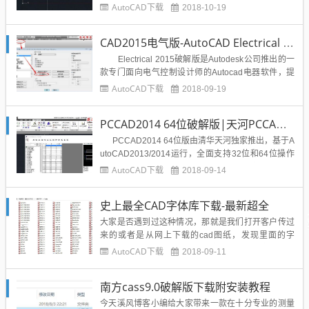
片那个加号就能新建文件，非常方便。2、半透明式
AutoCAD下载
2018-10-19
命行令，可以设置透明度。3、云服务Autodesk36
0。4、在曲面标签下的编辑面板，有个”提取交点”，
CAD2015电气版-AutoCAD Electrical 2015电气版32位64位破解版下载（含注册机）
可以生成两曲面相交的曲线。5、布局中的“基点”-...
Electrical 2015破解版是Autodesk公司推出的一
款专门面向电气控制设计师的Autocad电器软件，提
供的专业电器设计工具可极大提高用户的电器设计和
AutoCAD下载
2018-09-19
制图的效率。在现实生活中，在进行电气控制设计中
肯定会出现一系列的问题，如“带入生...
PCCAD2014 64位破解版|天河PCCAD2014破解版下载附安装教程
PCCAD2014 64位版由清华天河独家推出，基于A
utoCAD2013/2014运行，全面支持32位和64位操作
系统，保留了AutoCAD功能，并为原软件提供了许多
AutoCAD下载
2018-09-14
符合内地用户使用习惯的功能，具有高效、快速、实
用、智能化、参数化以及专业化等优点、适用于航...
史上最全CAD字体库下载-最新超全
大家是否遇到过这种情况，那就是我们打开客户传过
来的或者是从网上下载的cad图纸，发现里面的字
体，技术要求，标题或者标注字体都发生了变化，甚
AutoCAD下载
2018-09-11
至出现乱码的情况，究其原因，是因为我们的电脑上
没有图纸所需要的字体，才出现了乱码和字体变化的
南方cass9.0破解版下载附安装教程
情况发生，所以一套完整的cad字体库，对一个设计
师来说非常的重要，下面...
今天溪风博客小编给大家带来一款在十分专业的测量