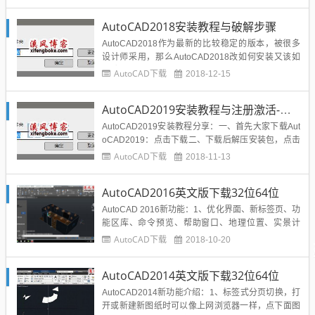
密码：c1u9文件解压密码：微信关注扫描下方二维码
关注公众号：xfbkgzh，回复“解压密码”免费获取Auto
AutoCAD2018安装教程与破解步骤
CAD2006安装教程...
AutoCAD2018作为最新的比较稳定的版本，被很多
设计师采用，那么AutoCAD2018改如何安装又该如
何破解呢？下面小编就分享一份亲测可用的安装激活
AutoCAD下载
2018-12-15
步骤：1、安装之前当然要先获取AutoCAD2018：Au
toCAD2018简体中文版序列号和产品密钥 AutoCAD2
AutoCAD2019安装教程与注册激活-亲测可用
018序列号 ：...
AutoCAD2019安装教程分享：一、首先大家下载Aut
oCAD2019：点击下载二、下载后解压安装包，点击
EXE文件，自解压AutoCAD2019中文版安装包 运
AutoCAD下载
2018-11-13
行符合系统的安装程序，选择解压目录，目录不要带
有中文字符。三、安...
AutoCAD2016英文版下载32位64位
AutoCAD 2016新功能：1、优化界面、新标签页、功
能区库、命令预览、帮助窗口、地理位置、实景计
算、Exchange应用程序、计划提要、线平滑2、新增
AutoCAD下载
2018-10-20
暗黑色调界面，这不是酷不酷，而是界面协调深沉利
于工作。3、底部状态栏整体优化更实用便捷。4、硬
AutoCAD2014英文版下载32位64位
件加速效果相当明显。5、2016的硬件加速无论平
滑...
AutoCAD2014新功能介绍：1、标签式分页切换，打
开或新建新图纸时可以像上网浏览器一样，点下面图