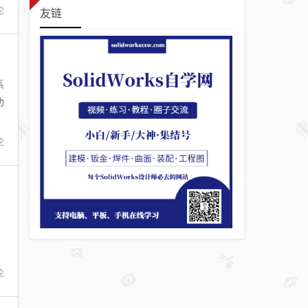
论
友链
系
功
论
论