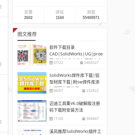
论
文章
评论
浏览
2602
1160
55400971
图文推荐
软件下载目录
CAD|SolidWorks|UG|proe
等-机械软件安装包下载大全
07/22
2468327
论
SolidWorks焊件库下载|铝
型材库下载|附sw焊件库添
加配置使用教程
06/01
232822
迈迪工具集V6.0破解版注册
码下载附安装方法
11/20
304447
论
溪风推荐SolidWorks插件工