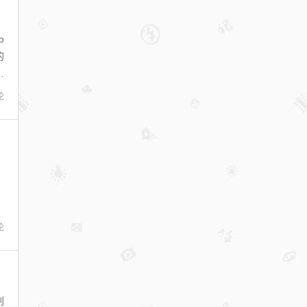
o
的
户
论
论
别