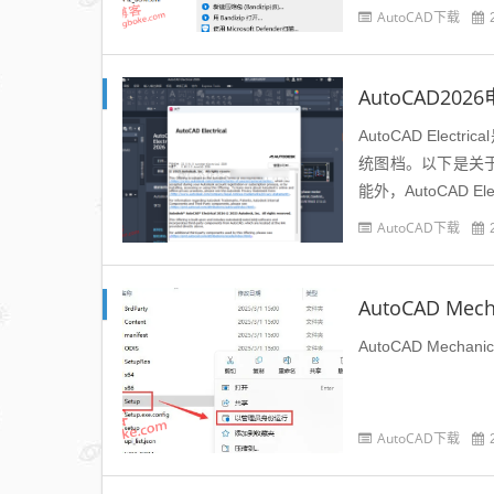
AutoCAD下载
AutoCAD2026
AutoCAD Ele
统图档。以下是关于Au
能外，AutoCAD 
AutoCAD下载
AutoCAD Me
AutoCAD Mec
AutoCAD下载