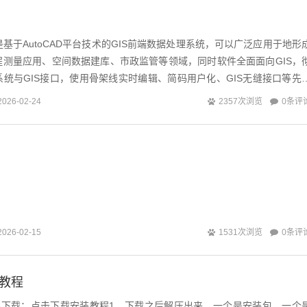
是基于AutoCAD平台技术的GIS前端数据处理系统，可以广泛应用于地形
程测量应用、空间数据建库、市政监管等领域，同时软件全面面向GIS，
统与GIS接口，使用骨架线实时编辑、简码用户化、GIS无缝接口等先
、升级最快、服务最...
0条评
2026-02-24
2357次浏览
0条评
2026-02-15
1531次浏览
装教程
026下载：点击下载安装教程1、下载之后解压出来，一个是安装包，一个