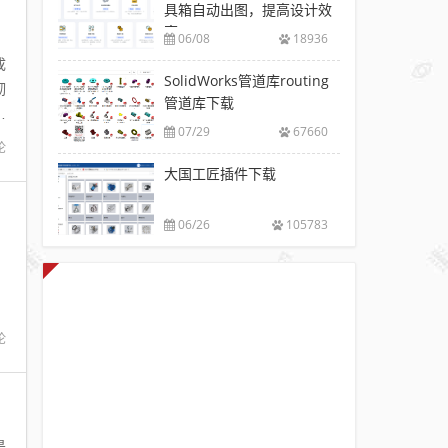
具箱自动出图，提高设计效
率
06/08
18936
成
SolidWorks管道库routing
彻
管道库下载
进
07/29
67660
论
大国工匠插件下载
06/26
105783
论
是