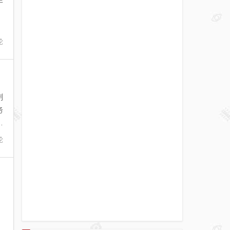
论
制
务
元
论