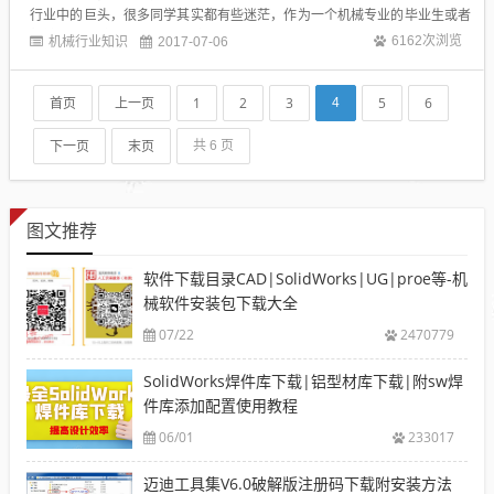
行业中的巨头，很多同学其实都有些迷茫，作为一个机械专业的毕业生或者
想转行做机械的人来说，机械里面哪些行业是相对较好的？分别适合哪类型
机械行业知识
6162次浏览
2017-07-06
的人做？今天为大家盘点机械专业毕业后的十大出路，看看你找到自己心仪
的工作了么！０１设计工程师模具、汽车...
首页
上一页
1
2
3
5
6
4
下一页
末页
共 6 页
图文推荐
软件下载目录CAD|SolidWorks|UG|proe等-机
械软件安装包下载大全
07/22
2470779
SolidWorks焊件库下载|铝型材库下载|附sw焊
件库添加配置使用教程
06/01
233017
迈迪工具集V6.0破解版注册码下载附安装方法