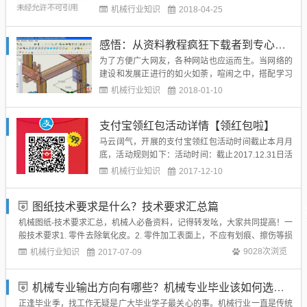
经很少提这个s说法了，但政治你一定背过），这就是
机械行业知识
2018-04-25
一个过程。作为一个机械专业的学生，我们常常听到
老师（他们自己可能都没有下过）和前辈们说：你一
感悟：从资料教程疯狂下载者到专心学习者
定要多去车间，没有经历过车间的锻炼，你是无法成
熟与进步的。仿佛一个没...
为了方便广大网友，各种网站也应运而生。当网络的
建设和发展正进行的如火如荼，喧闹之中，搭配学习
这壶美酒的，竟是一瓶名叫资料下载的毒药，更糟糕
机械行业知识
2018-01-10
的是，美酒和毒药已经被灌到了同一个杯子里，浑然
一体，叫人在畅美中不知不觉走进地狱。各种网站论
支付宝领红包活动详情【领红包啦】
坛资料的传播和个人资料的交流开了一道大门。从今
年年初各大论坛交流的更多...
马云阔气，开展的支付宝领红包活动时间截止本月月
底，活动规则如下：活动时间：截止2017.12.31日活
动规则：打开支付宝APP扫描下方二维码就可以领取
机械行业知识
2017-12-10
现金红包：领取红包之后怎么花呢？方式一：直接打
开支付宝APP扫描下方博主二维码，付款，可以领多
图纸技术要求是什么？技术要求汇总篇
少付多少，自己没有一点损失，付款之后博主每天晚
上12点之...
机械图纸-技术要求汇总，机械人必备资料，记得转发吆，大家共同提高！一
般技术要求1. 零件去除氧化皮。2. 零件加工表面上，不应有划痕、擦伤等损
伤零件表面的缺陷。3. 去除毛刺飞边。 热处理要求1. 经调质处理，HRC50
机械行业知识
9028次浏览
2017-07-09
～55。2. 零件进行高频淬火，350～370℃回火，HRC40～45...
机械专业输出方向有哪些？机械专业毕业该如何选择就业方向？
正逢毕业季，找工作无疑是广大毕业学子最关心的事。机械行业一直是传统