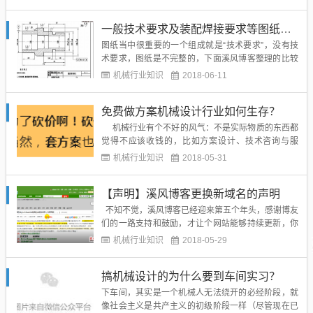
撑，每一位从事非标设计的工程师都是设计中的拔尖
者，他们的经验也值得我们去品读。正文：就企业而
一般技术要求及装配焊接要求等图纸技术要求汇总
言，进行自动化，机械化改造促进企业产业结构升级
是大势所趋，社会的变革己...
图纸当中很重要的一个组成就是“技术要求”，没有技
术要求，图纸是不完整的，下面溪风博客整理的比较
全面的技术要求供设计师们借鉴参考：一般技术要求
机械行业知识
2018-06-11
1. 零件去除氧化皮。2. 零件加工表面上，不应有
划痕、擦伤等损伤零件表面的缺陷。3. &nb...
免费做方案机械设计行业如何生存？
机械行业有个不好的风气：不是实际物质的东西都
觉得不应该收钱的，比如方案设计、技术咨询与服
务，往往都觉得没什么实际工作不该收多少钱！接下
机械行业知识
2018-05-31
来一个视频告诉你免费做方案/设计是多么荒唐！工程
师都喝西北风长大的吗？你开饭馆会天天请人来吃饭
【声明】溪风博客更换新域名的声明
吗？你卖手机会送朋友一人一台iP...
不知不觉，溪风博客已经迎来第五个年头，感谢博友
们的一路支持和鼓励，才让个网站能够持续更新，你
还记得网站当初的样子吗？博主找了一下旧版的网
机械行业知识
2018-05-29
页，给大家看一下：那时候我们的建站初衷就是要方
便广大工程师，提供AutoCAD、caxa、SolidWork
搞机械设计的为什么要到车间实习？
s、UG等等设计软件的下载和教程的分享，以...
下车间，其实是一个机械人无法绕开的必经阶段，就
像社会主义是共产主义的初级阶段一样（尽管现在已