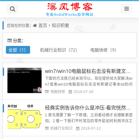
首页
知识积累
您现在的位置：
分类：
全部（1）
机械行业知识（72）
电脑快修（9）
win7/win10电脑鼠标右击没有新建文本文档txt如何解决？
下面的方法我已经亲测可以，现在提供给大家解决wi
n7或者win10电脑鼠标右击没有新建记事本txt的问
题：1、打开开始菜单，运行，输入cmd，进入到命令
电脑快修
2018-07-28
提示符界面，一定要用管理员账户运行：2、输入命
令reg add "HKEY_CLASSES_ROOT\.txt" /ve /d...
经典实例告诉你什么是冲压-看完恍然大悟！
1.首先需要了解一下原理，之后看动图才会理解更透
彻。2.看一下我们平时常见的零件是如何利用冲压工
艺生产出来的。什么是冲压？冲压是靠压力机和模具
机械行业知识
2018-07-12
对板材、带材、管材和型材等施加外力，使之产生塑
性变形或分离，从而获得所需形状和尺寸的工件（冲