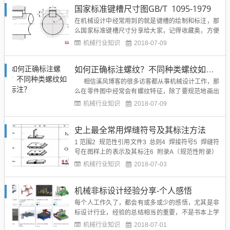
国家标准键槽尺寸图GB/T 1095-1979
压件）的成形加工方法。冲压和锻造同属塑性加工
（或称压力加工），合称...
在机械设计中经常用到的就是键槽的绘制和标注，那
么国家标准键槽尺寸分享给大家，记得收藏奥，方便
后续查阅。平键和键槽的标准尺寸规格表(GB/T 1095
机械行业知识
2018-07-09
-1979)...
如何正确标注螺纹？不同种类螺纹如何标注？
相信溪风博客的很多访客都从事机械设计工作，那
么在零件图中经常会有螺纹特征，除了要规范地画出
螺纹，还需要正确地标注，以保证加工出的零件是你
机械行业知识
2018-07-09
想要的，装配时不至出错。此外，装配图中也经常会
用到螺纹标准件，在明细表中同样需正确标记，以便
史上最全常用焊缝符号及其标注方法
采购部门正确购买。在其他人员读...
1 范围2 规范性引用文件3 总则4 焊接符号5 焊缝符
号在图样上的表示及其标注6 附录A（规范性附录）
常用焊接方法代号7 附录B（资料性附录） 标注示例
机械行业知识
2018-07-03
1一般均适用 2规范性引用文件&nbs...
机械非标设计经验分享-个人感悟
每个人工作久了，都会有或多或少的感悟，尤其是非
标设计行业，经验的总结相当的重要，不是书本上学
一点就能搞的来非标设计的，他需要全方位的知识支
机械行业知识
2018-07-01