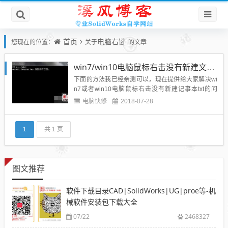
首页
电脑右键
您现在的位置：
关于
的文章
win7/win10电脑鼠标右击没有新建文本文档txt如何解决？
下面的方法我已经亲测可以，现在提供给大家解决wi
n7或者win10电脑鼠标右击没有新建记事本txt的问
题：1、打开开始菜单，运行，输入cmd，进入到命令
电脑快修
2018-07-28
提示符界面，一定要用管理员账户运行：2、输入命
令reg add "HKEY_CLASSES_ROOT\.txt" /ve /d...
1
共 1 页
图文推荐
软件下载目录CAD|SolidWorks|UG|proe等-机
械软件安装包下载大全
07/22
2468327