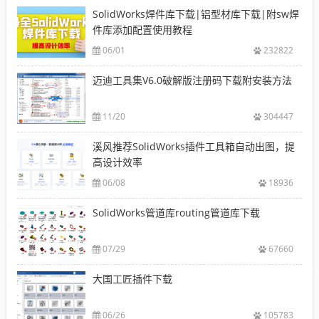
SolidWorks焊件库下载|铝型材库下载|附sw焊
件库添加配置使用教程
06/01
232822
迈迪工具集V6.0破解版注册码下载附安装方法
11/20
304447
溪风推荐SolidWorks插件工具箱自动出图，提
高设计效率
06/08
18936
SolidWorks管道库routing管道库下载
07/29
67660
大国工匠插件下载
06/26
105783