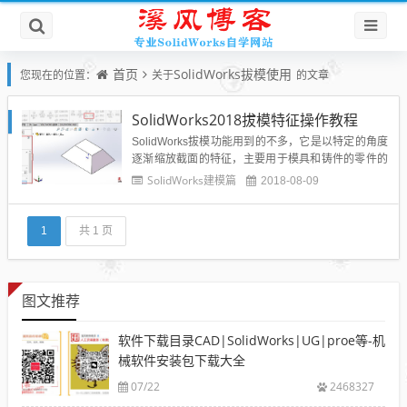
首页
SolidWorks拔模使用
您现在的位置：
关于
的文章
SolidWorks2018拔模特征操作教程
SolidWorks拔模功能用到的不多，它是以特定的角度
逐渐缩放截面的特征，主要用于模具和铸件的零件的
设计。所以大家要了解其特征的使用方法：在创建零
SolidWorks建模篇
2018-08-09
件特征的时候可利用拔模命令进行拔模操作，如图
【拉伸凸台／基体】、【筋】等命令自带【拔模】特
征；也可对己有的特征进行拔模操作，单击【特征】
1
共 1 页
选项卡中的【拔模...
图文推荐
软件下载目录CAD|SolidWorks|UG|proe等-机
械软件安装包下载大全
07/22
2468327