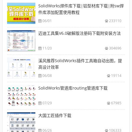
SolidWorks焊件库下载|铝型材库下载|附sw焊
件库添加配置使用教程
06/01
233110
迈迪工具集V6.0破解版注册码下载附安装方法
11/20
304696
溪风推荐SolidWorks插件工具箱自动出图，提
高设计效率
06/08
19114
SolidWorks管道库routing管道库下载
07/29
67985
大国工匠插件下载
06/26
106333