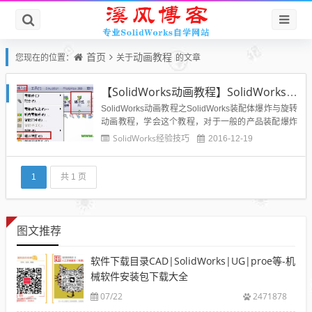
首页
动画教程
您现在的位置：
关于
的文章
【SolidWorks动画教程】SolidWorks装配体爆炸旋转仿真动画制作图文教程
SolidWorks动画教程之SolidWorks装配体爆炸与旋转
动画教程，学会这个教程，对于一般的产品装配爆炸
旋转展示不成问题，可以很好的介绍一款产品，作为
SolidWorks经验技巧
2016-12-19
产品宣传宣讲动画视频，那么到底怎么用SolidWorks
来进行装配体的装配与爆炸和旋转展示呢？下面给出
我的操作方法，通过这个教程你可以做出产品...
1
共 1 页
图文推荐
软件下载目录CAD|SolidWorks|UG|proe等-机
械软件安装包下载大全
07/22
2471878