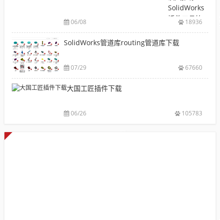
装
库
SolidWorks
包
下
插件工具箱
下
06/08
18936
载|
自动出图，
载
附
提高设计效
SolidWorks管道库routing管道库下载
大
sw
率
全
焊
件
07/29
67660
库
大国工匠插件下载
添
加
配
06/26
105783
置
使
用
教
程