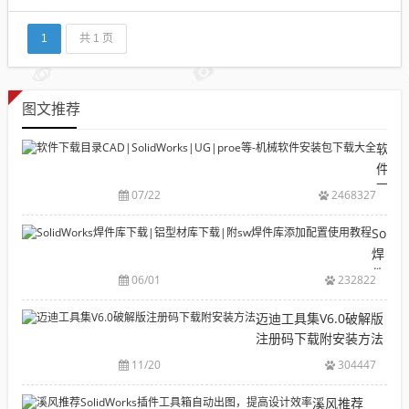
按预期运行”那么如何解决这个问题呢？下面给出有效
的解决办法：出现上述问题，一般是自己之前安装过s
ol...
1
共 1 页
图文推荐
软
件
下
07/22
2468327
载
目
Solid
录
焊
CAD|
件
06/01
232822
等-
库
机
下
迈迪工具集V6.0破解版
械
载|
注册码下载附安装方法
软
铝
11/20
304447
件
型
安
材
溪风推荐