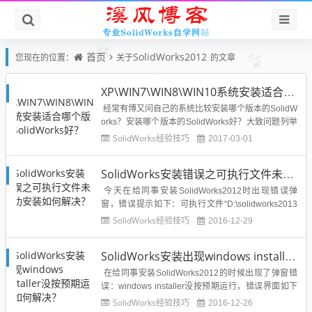
首页
SolidWorks2012
您现在的位置：
关于
的文章
XP\WIN7\WIN8\WIN10系统安装适合哪个版本SolidWorks好？
经常有博又问自己的系统比较安装哪个版本的SolidW
orks？安装哪个版本的SolidWorks好？大致问题列举
如下：电脑系统是xp系统，适合安装SolidWorks哪个
SolidWorks经验技巧
2017-03-01
版本？安装哪个版本SolidWorks比较好？电脑系统是
win7系统，适合安装SolidWorks哪个版本？安装哪个
SolidWorks安装错误之可执行文件未成功安装如何解决？
版...
今天在给同事安装SolidWorks2012时出现错误弹
窗，错误提示如下：可执行文件“D:\solidworks2013
\PreReqs\VCRedist\vcredist_x86.exe"/q:a/c:"misexe
SolidWorks经验技巧
2016-12-29
c/ivcredist.msi REBOOT=Re...
SolidWorks安装出现windows installer没按预期运行如何解决？
在给同事安装SolidWorks2012的时候出现了弹窗错
误：windows installer没按预期运行，错误界面如下
图所示：内部错误“该产品组件的windows installer没
SolidWorks经验技巧
2016-12-26