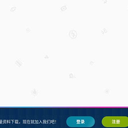
W教程下载
SW练习题
会员登录
鲁ICP备2021002287号-1鲁公网安备 37
量资料下载，现在就加入我们吧！
登录
注册
SW自学网
Z-BlogPHP
基于
搭建