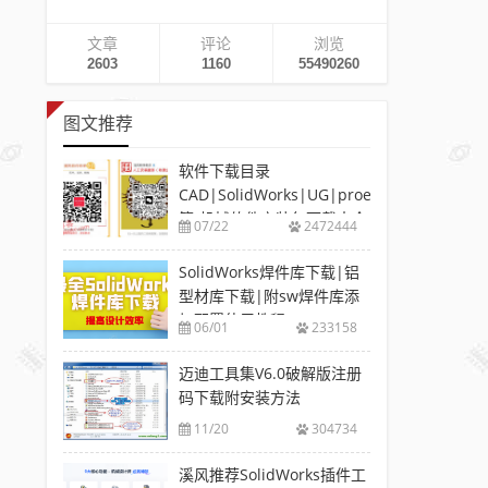
文章
评论
浏览
2603
1160
55490260
图文推荐
软件下载目录
CAD|SolidWorks|UG|proe
等-机械软件安装包下载大全
07/22
2472444
SolidWorks焊件库下载|铝
型材库下载|附sw焊件库添
加配置使用教程
06/01
233158
迈迪工具集V6.0破解版注册
码下载附安装方法
11/20
304734
溪风推荐SolidWorks插件工