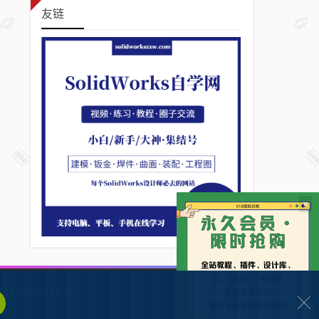
友链
×
132902372928号