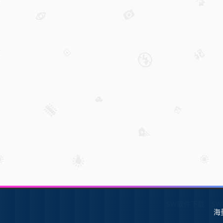
SW软件下载
S
海