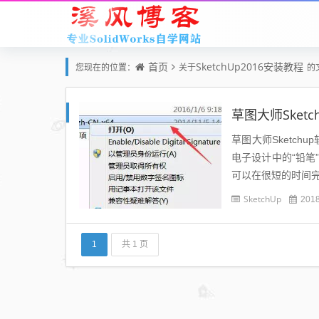
首页
SketchUp2016安装教程
您现在的位置：
关于
的
草图大师Sket
草图大师Sketc
电子设计中的“铅笔
可以在很短的时间完成
结合使用，...
SketchUp
2018
1
共 1 页