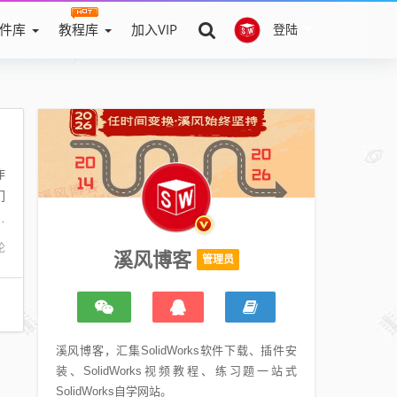
件库
教程库
加入VIP
登陆
作
们
件
论
溪风博客
管理员
溪风博客，汇集SolidWorks软件下载、插件安
装、SolidWorks视频教程、练习题一站式
SolidWorks自学网站。