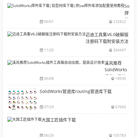
目
Solid
录
焊
CAD|
件
06/01
232822
等-
库
机
下
迈迪工具集V6.0破解版
械
载|
注册码下载附安装方法
软
铝
11/20
304447
件
型
安
材
溪风推荐
装
库
SolidWorks
包
下
插件工具箱
下
06/08
18936
载|
自动出图，
载
附
提高设计效
SolidWorks管道库routing管道库下载
大
sw
率
全
焊
件
07/29
67660
库
大国工匠插件下载
添
加
配
06/26
105783