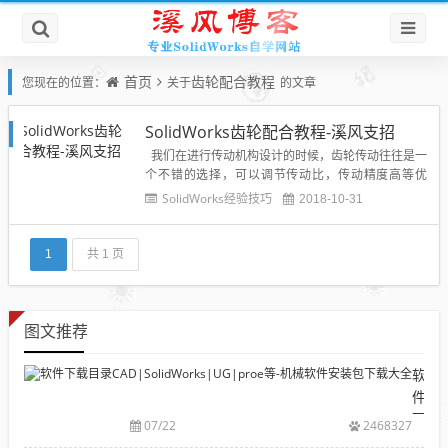
首页
齿轮配合教程
您现在的位置：
关于
的文章
SolidWorks齿轮配合教程-溪风支招
我们在进行传动机构设计的时候，齿轮传动往往是一
个不错的选择，可以调节传动比，传动精度高等优
点，那么在SolidWorks中我们应该如何配合齿轮呢？
SolidWorks经验技巧
2018-10-31
让齿轮可以完全的啮合而不会干涉？下面就给大家讲
解SolidWorks中齿轮的配合技巧。1、首先大家可以
自己利用齿轮生成插件进行齿轮的生成，如...
1
共 1 页
图文推荐
软
件
下
07/22
2468327
载