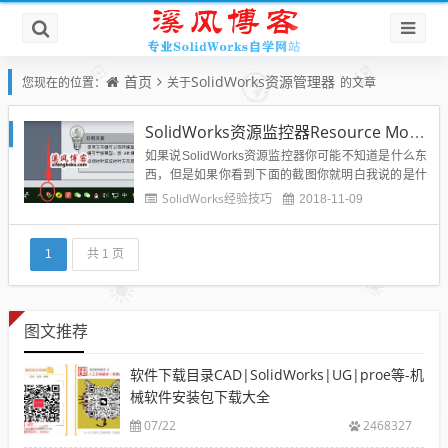
首页
SolidWorks资源管理器
您现在的位置：
关于
的文章
SolidWorks资源监控器Resource Monitor图标什么意思？
如果说SolidWorks资源监控器你可能不知道是什么东
西，但是如果你看到下面的截图你就明白我说的是什
么了：现在知道什么是SolidWorks资源管理器了吧，
SolidWorks经验技巧
2018-11-09
那么这个有什么左右，又是什么意思呢？今天给大家
普及一下：SolidWorks 资源监控器工具监视您的 Soli
dWorks 软件或您的系统所使...
1
共 1 页
图文推荐
软件下载目录CAD|SolidWorks|UG|proe等-机
械软件安装包下载大全
07/22
2468327