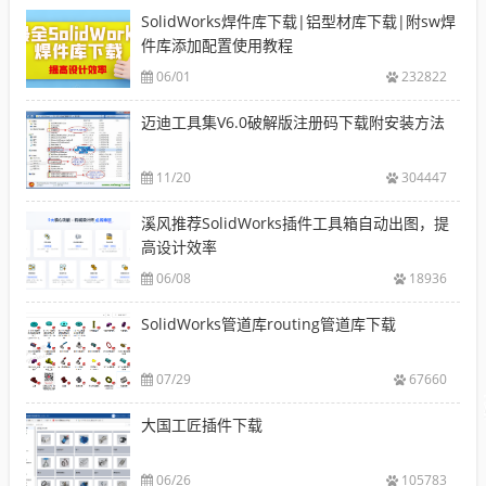
SolidWorks焊件库下载|铝型材库下载|附sw焊
件库添加配置使用教程
06/01
232822
迈迪工具集V6.0破解版注册码下载附安装方法
11/20
304447
溪风推荐SolidWorks插件工具箱自动出图，提
高设计效率
06/08
18936
SolidWorks管道库routing管道库下载
07/29
67660
大国工匠插件下载
06/26
105783