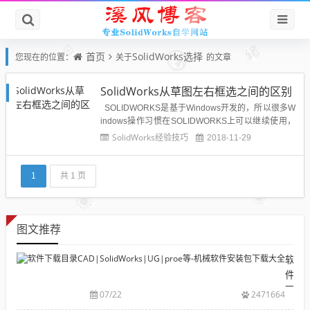
首页
SolidWorks选择
您现在的位置：
关于
的文章
SolidWorks从草图左右框选之间的区别
SOLIDWORKS是基于Windows开发的，所以很多W
indows操作习惯在SOLIDWORKS上可以继续使用，
比如框选，在草图中，框选分两种方式：从左上到右
SolidWorks经验技巧
2018-11-29
下，从右下到左上，这两种有什么区别呢？从左上到
右下:如下图所示，鼠标从左上到右下框选。看结果，
如下图，只有左边线被选中。结合...
1
共 1 页
图文推荐
软
件
下
07/22
2471664
载