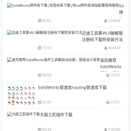
目
Solid
录
焊
CAD|
件
06/01
233094
等-
库
机
下
迈迪工具集V6.0破解版
械
载|
注册码下载附安装方法
软
铝
11/20
304679
件
型
安
材
溪风推荐
装
库
SolidWorks
包
下
插件工具箱
下
06/08
19107
载|
自动出图，
载
附
提高设计效
SolidWorks管道库routing管道库下载
大
sw
率
全
焊
件
07/29
67971
库
大国工匠插件下载
添
加
配
06/26
106300