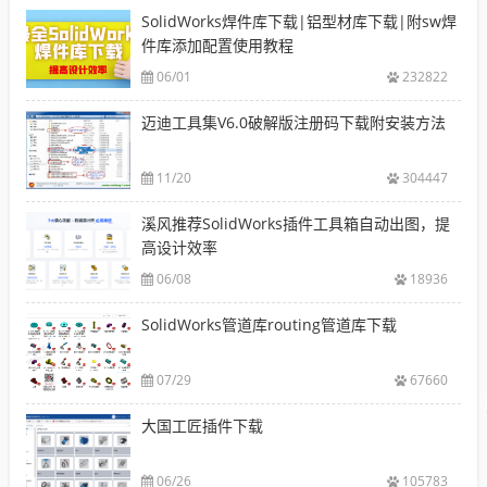
SolidWorks焊件库下载|铝型材库下载|附sw焊
件库添加配置使用教程
06/01
232822
迈迪工具集V6.0破解版注册码下载附安装方法
11/20
304447
溪风推荐SolidWorks插件工具箱自动出图，提
高设计效率
06/08
18936
SolidWorks管道库routing管道库下载
07/29
67660
大国工匠插件下载
06/26
105783