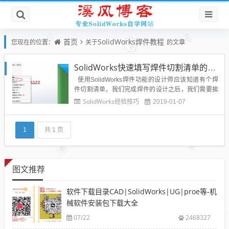
首页
SolidWorks焊件教程
您现在的位置：
关于
的文章
SolidWorks快速填写焊件切割清单的技巧-大神级的操作
使用SolidWorks焊件功能的设计师应该知道有个焊
件切割清单，我们完成焊件的设计之后，我们需要挨
个填写焊件里面每个焊材的焊件切割清单属性值，非
SolidWorks经验技巧
2019-01-07
常的麻烦，需要右击型材，然后点击属性，填写焊件
的属性清单，比如名称、材质、数量、备注等等，如
下图所示：每个都要右击属性填写内容，有点繁琐，
1
共 1 页
今...
图文推荐
软件下载目录CAD|SolidWorks|UG|proe等-机
械软件安装包下载大全
07/22
2468327