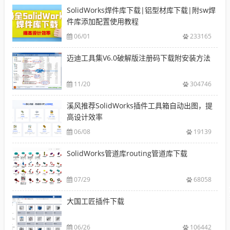
SolidWorks焊件库下载|铝型材库下载|附sw焊
件库添加配置使用教程
06/01
233165
迈迪工具集V6.0破解版注册码下载附安装方法
11/20
304746
溪风推荐SolidWorks插件工具箱自动出图，提
高设计效率
06/08
19139
SolidWorks管道库routing管道库下载
07/29
68058
大国工匠插件下载
06/26
106442