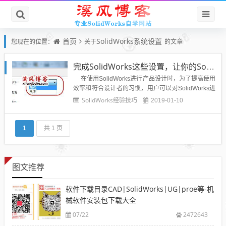
首页
SolidWorks系统设置
您现在的位置：
关于
的文章
完成SolidWorks这些设置，让你的SolidWorks更好用
在使用SolidWorks进行产品设计时，为了提高使用
效率和符合设计者的习惯，用户可以对SolidWorks进
行用户化设置。本文将介绍自定义SolidWorks的一些
SolidWorks经验技巧
2019-01-10
非常实用的设置，同时让读者对自定义SolidWorks有
较深的了解和认识。设置分为系统设置和文...
1
共 1 页
图文推荐
软件下载目录CAD|SolidWorks|UG|proe等-机
械软件安装包下载大全
07/22
2472643