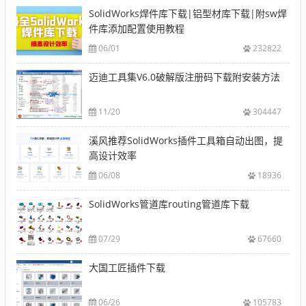
SolidWorks焊件库下载|铝型材库下载|附sw焊
件库添加配置使用教程
06/01
232822
迈迪工具集V6.0破解版注册码下载附安装方法
11/20
304447
溪风推荐SolidWorks插件工具箱自动出图，提
高设计效率
06/08
18936
SolidWorks管道库routing管道库下载
07/29
67660
大国工匠插件下载
06/26
105783