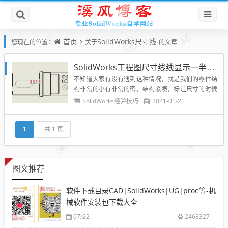
首页
SolidWorks尺寸线
您现在的位置：
关于
的文章
SolidWorks工程图尺寸线线显示一半隐藏一半的技巧-亲测可用
不知道大家有没有遇到这种情况，就是我们的零件结
构非常的小有非常的密，结构紧凑，标注尺寸的时候
如果尺寸两端的箭头都显示，显得图纸非常的拥挤，
SolidWorks经验技巧
2021-01-21
还有可能重叠，那么SolidWorks是否可以隐藏掉其中
的一半呢？答案是肯定的，溪风在这里就给大家说一
下是怎么操作的。改造前：改造后：具体我们的操作
1
共 1 页
技巧：1、首先...
图文推荐
软件下载目录CAD|SolidWorks|UG|proe等-机
械软件安装包下载大全
07/22
2468327