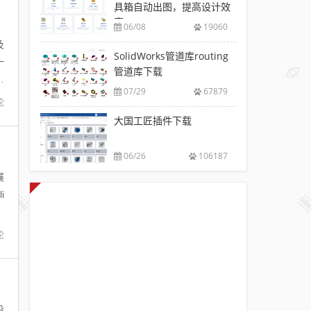
具箱自动出图，提高设计效
率
06/08
19060
及
SolidWorks管道库routing
一
管道库下载
。
07/29
67879
论
大国工匠插件下载
06/26
106187
展
i
论
设