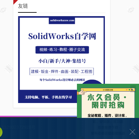
友链
×
132902372928号