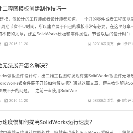
ks零件工程图模板创建制作技巧一
orks建模，做设计的工程师或者设计师都知道，一个好的零件或者工程图以
计周期节省不少时间，所以建立属于自己的模板非常有必要，在这里分享
不错的文章，建立SolidWorks模板和零件属性，节省以后的设计时间
...
巧
1条评
2016-11-20
32318次浏览
ks钣金无法展开怎么解决？
Works做钣金件设计时，出二维工程图时发现有些SolidWorks钣金件无法
lidWorks钣金件展不开该如何解决呢？通过这篇文章，博主教你解决Sol
图展不开的问题。 之前一直使用SolidWor...
巧
0条评
2016-11-20
58386次浏览
s运行速度慢如何提高SolidWorks运行速度？
作为一款中高端三维设计作图软件，被越来越多的SolidWorks爱好者、工程师