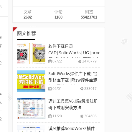
论
文章
评论
浏览
2602
1160
55423701
图文推荐
型
常
软件下载目录
CAD|SolidWorks|UG|proe
下
等-机械软件安装包下载大全
07/22
2470779
论
SolidWorks焊件库下载|铝
型材库下载|附sw焊件库添
加配置使用教程
06/01
233017
产
迈迪工具集V6.0破解版注册
么
码下载附安装方法
通
11/20
304608
论
溪风推荐SolidWorks插件工