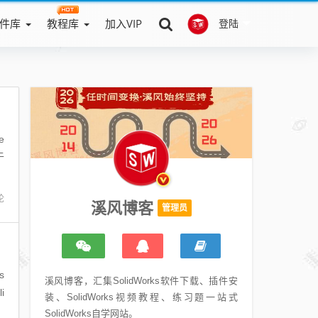
件库
教程库
加入VIP
登陆
e
于
论
溪风博客
管理员
s
溪风博客，汇集SolidWorks软件下载、插件安
i
装、SolidWorks视频教程、练习题一站式
SolidWorks自学网站。