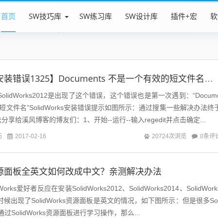
首页
SW技巧库
SW练习库
SW设计库
插件+宏
软
【SolidWorks安装错误1325】Documents 不是一个有效的短文件名如何解决？
lidWorks2012是出现了这个错误，这个错误也是第一次遇到：“Docum
的短文件名”SolidWorks安装错误提示如图所示：通过搜集一些解决办法终
享给溪风博客的博友们：1、开始--运行--输入regedit并点击确定...
巧
0条评
2017-02-16
20724次浏览
ks资源面板全英文如何改成中文？亲测解决办法
rks爱好者反应在安装SolidWorks2012、SolidWorks2014、SolidWork
时候出现了SolidWorks资源面板是英文的情况，如下图所示：但是很多Sol
通过SolidWorks资源面板进行学习操作，那么...