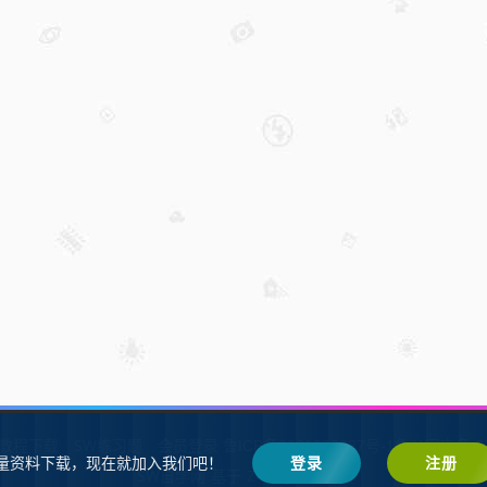
W教程下载
SW练习题
会员登录
鲁ICP备2021002287号-1鲁公网安备 37
量资料下载，现在就加入我们吧！
登录
注册
SW自学网
Z-BlogPHP
基于
搭建