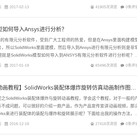
巧
0条评
2017-02-13
41905次浏览
s模型如何导入Ansys进行分析？
专业的有限元分析软件，受到广大工程师的热爱，但是在Ansys里面构建模
所以SolidWorks里面建模，然后导入到Ansys进行有限元分析则是非
是SolidWorks模型如何导入到ANSYS有限元分析软件进行分析呢？
巧
0条评
2017-01-19
65496次浏览
【SolidWorks动画教程】SolidWorks装配体爆炸旋转仿真动画制作图文教程
动画教程之SolidWorks装配体爆炸与旋转动画教程，学会这个教程，对于一般的
示不成问题，可以很好的介绍一款产品，作为产品宣传宣讲动画视频，那
dWorks来进行装配体的装配与爆炸和旋转展示呢？下面给出我的操作方法，
产品...
巧
0条评
2016-12-19
27418次浏览