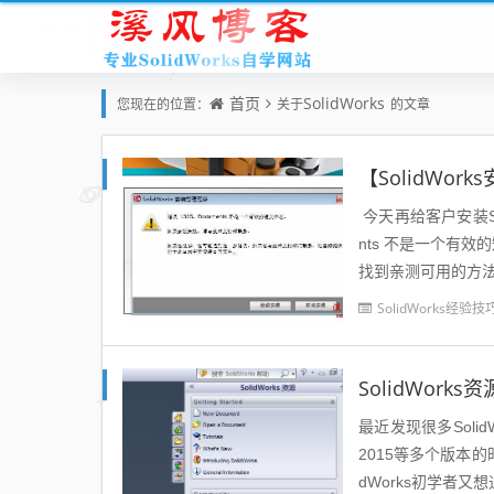
首页
SolidWorks
您现在的位置：
关于
的文章
今天再给客户安装So
nts 不是一个有效
找到亲测可用的方法分
SolidWorks经验技
SolidWor
最近发现很多SolidWo
2015等多个版本的
dWorks初学者又想