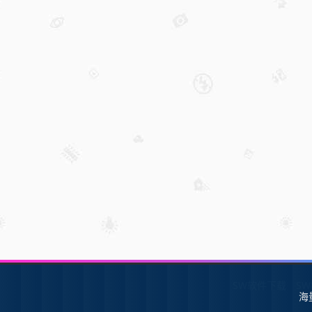
SW软件下载
S
海