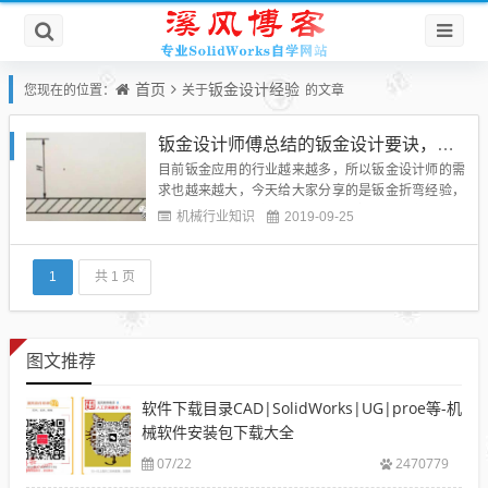
首页
钣金设计经验
您现在的位置：
关于
的文章
钣金设计师傅总结的钣金设计要诀，折弯经验堪称武功秘籍
目前钣金应用的行业越来越多，所以钣金设计师的需
求也越来越大，今天给大家分享的是钣金折弯经验，
希望对于从事钣金的设计师有一定的借鉴意义。正
机械行业知识
2019-09-25
文：1.折弯折弯是利用压力迫使材料产生塑性变形，
从而形成具有一定角度和曲率形状的一种冲压工序。
常用的折弯包括V型折弯、Z型折弯和反压折弯等1.1
1
共 1 页
折弯的高度钣金折弯高...
图文推荐
软件下载目录CAD|SolidWorks|UG|proe等-机
械软件安装包下载大全
07/22
2470779