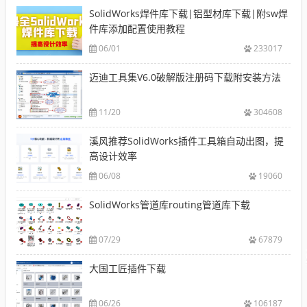
SolidWorks焊件库下载|铝型材库下载|附sw焊
件库添加配置使用教程
06/01
233017
迈迪工具集V6.0破解版注册码下载附安装方法
11/20
304608
溪风推荐SolidWorks插件工具箱自动出图，提
高设计效率
06/08
19060
SolidWorks管道库routing管道库下载
07/29
67879
大国工匠插件下载
06/26
106187