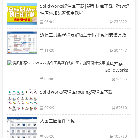
SolidWorks焊件库下载|铝型材库下载|附sw焊
件库添加配置使用教程
06/01
232822
迈迪工具集V6.0破解版注册码下载附安装方法
11/20
304447
溪风推荐
SolidWorks
插件工具箱
06/08
18936
自动出图，
提高设计效
SolidWorks管道库routing管道库下载
率
07/29
67660
大国工匠插件下载
06/26
105783