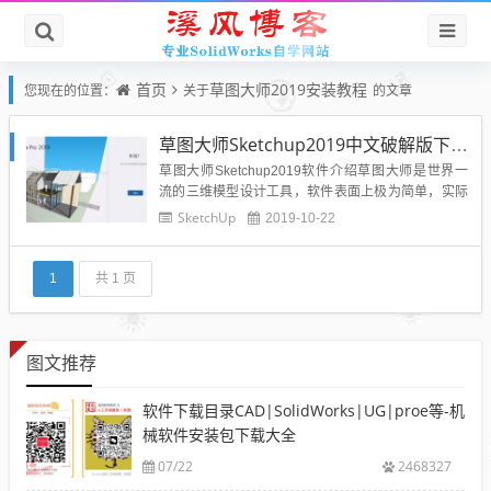
首页
草图大师2019安装教程
您现在的位置：
关于
的文章
草图大师Sketchup2019中文破解版下载附安装教程-亲测可用
草图大师Sketchup2019软件介绍草图大师是世界一
流的三维模型设计工具，软件表面上极为简单，实际
上却令人惊讶地蕴含着强大功能的构思与表达的工
SketchUp
2019-10-22
具，能够以极其快速和方便地对三维创意进行创建、
观察和修改，并简化一切流程，从平面图设计的初期
到施工管理的结束都是好用的工具。草图大师2019新
1
共 1 页
增功能：1....
图文推荐
软件下载目录CAD|SolidWorks|UG|proe等-机
械软件安装包下载大全
07/22
2468327