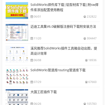
SolidWorks焊件库下载|铝型材库下载|附sw焊
件库添加配置使用教程
06/01
232822
迈迪工具集V6.0破解版注册码下载附安装方法
11/20
304447
溪风推荐SolidWorks插件工具箱自动出图，提
高设计效率
06/08
18936
SolidWorks管道库routing管道库下载
07/29
67660
大国工匠插件下载
06/26
105783