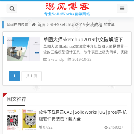
首页
SketchUp2019安装教程
您现在的位置：
关于
的文章
草图大师Sketchup2019中文破解版下载附安装教程-亲测可用
草图大师Sketchup2019软件介绍草图大师是世界一
流的三维模型设计工具，软件表面上极为简单，实际
上却令人惊讶地蕴含着强大功能的构思与表达的工
SketchUp
2019-10-22
具，能够以极其快速和方便地对三维创意进行创建、
观察和修改，并简化一切流程，从平面图设计的初期
到施工管理的结束都是好用的工具。草图大师2019新
1
共 1 页
增功能：1....
图文推荐
软件下载目录CAD|SolidWorks|UG|proe等-机
械软件安装包下载大全
07/22
2468327