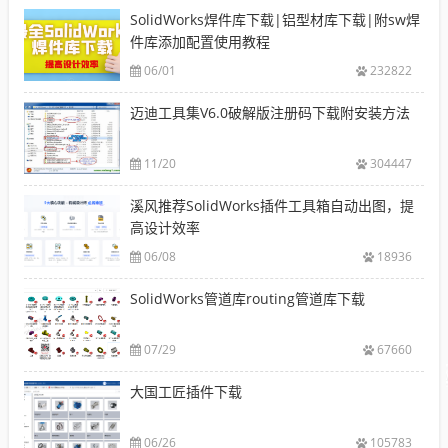
SolidWorks焊件库下载|铝型材库下载|附sw焊
件库添加配置使用教程
06/01
232822
迈迪工具集V6.0破解版注册码下载附安装方法
11/20
304447
溪风推荐SolidWorks插件工具箱自动出图，提
高设计效率
06/08
18936
SolidWorks管道库routing管道库下载
07/29
67660
大国工匠插件下载
06/26
105783