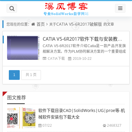
首页
CATIA V5-6R2017破解版
您现在的位置：
关于
的文章
CATIA V5-6R2017软件下载与安装教程-亲测可用
CATIA V5-6R2017软件介绍Catia是一款产品开发旗
舰解决方案。作为PLM协同解决方案的一个重要组成
部分，它可以通过建模帮助制造厂商设计他们未来的
CATIA下载
2019-10-22
产品，并支持从项目前阶段、具体的设计、分析、模
拟、组装到维护在内的全部工业设计流程。CATIA V5
-6R2017软件下载CATIA v5-6...
1
共 1 页
图文推荐
软件下载目录CAD|SolidWorks|UG|proe等-机
械软件安装包下载大全
07/22
2468327