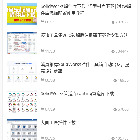
SolidWorks焊件库下载|铝型材库下载|附sw焊
件库添加配置使用教程
06/01
232822
迈迪工具集V6.0破解版注册码下载附安装方法
11/20
304447
溪风推荐SolidWorks插件工具箱自动出图，提
高设计效率
06/08
18936
SolidWorks管道库routing管道库下载
07/29
67660
大国工匠插件下载
06/26
105783