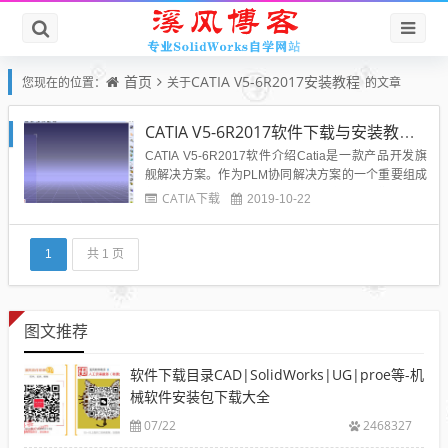
首页
CATIA V5-6R2017安装教程
您现在的位置：
关于
的文章
CATIA V5-6R2017软件下载与安装教程-亲测可用
CATIA V5-6R2017软件介绍Catia是一款产品开发旗
舰解决方案。作为PLM协同解决方案的一个重要组成
部分，它可以通过建模帮助制造厂商设计他们未来的
CATIA下载
2019-10-22
产品，并支持从项目前阶段、具体的设计、分析、模
拟、组装到维护在内的全部工业设计流程。CATIA V5
-6R2017软件下载CATIA v5-6...
1
共 1 页
图文推荐
软件下载目录CAD|SolidWorks|UG|proe等-机
械软件安装包下载大全
07/22
2468327