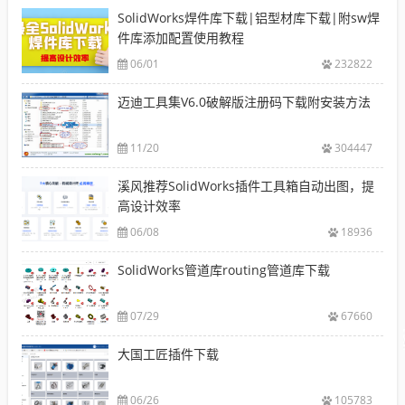
SolidWorks焊件库下载|铝型材库下载|附sw焊
件库添加配置使用教程
06/01
232822
迈迪工具集V6.0破解版注册码下载附安装方法
11/20
304447
溪风推荐SolidWorks插件工具箱自动出图，提
高设计效率
06/08
18936
SolidWorks管道库routing管道库下载
07/29
67660
大国工匠插件下载
06/26
105783