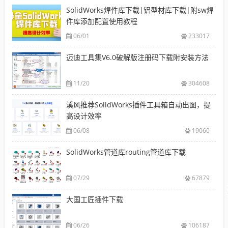
SolidWorks焊件库下载|铝型材库下载|附sw焊
件库添加配置使用教程
06/01
233017
迈迪工具集V6.0破解版注册码下载附安装方法
11/20
304608
溪风推荐SolidWorks插件工具箱自动出图，提
高设计效率
06/08
19060
SolidWorks管道库routing管道库下载
07/29
67879
大国工匠插件下载
06/26
106187