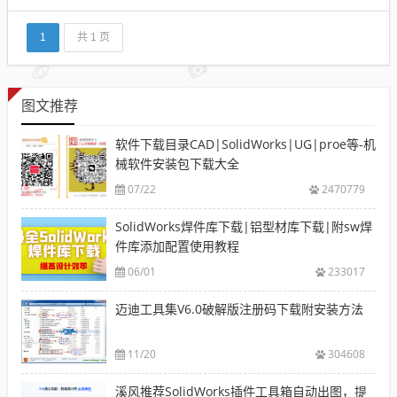
往专门的三维渲染软件的显示效果。方便地编辑大装
配件。可以便捷地从大装配件中选取一部分零部件进
行显示、编辑，进行运动仿真。 强化了SWIFT技术。
1
共 1 页
在S...
图文推荐
软件下载目录CAD|SolidWorks|UG|proe等-机
械软件安装包下载大全
07/22
2470779
SolidWorks焊件库下载|铝型材库下载|附sw焊
件库添加配置使用教程
06/01
233017
迈迪工具集V6.0破解版注册码下载附安装方法
11/20
304608
溪风推荐SolidWorks插件工具箱自动出图，提