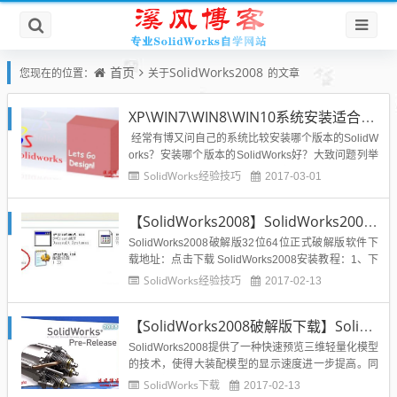
首页
SolidWorks2008
您现在的位置：
关于
的文章
XP\WIN7\WIN8\WIN10系统安装适合哪个版本SolidWorks好？
经常有博又问自己的系统比较安装哪个版本的SolidW
orks？安装哪个版本的SolidWorks好？大致问题列举
如下：电脑系统是xp系统，适合安装SolidWorks哪个
SolidWorks经验技巧
2017-03-01
版本？安装哪个版本SolidWorks比较好？电脑系统是
win7系统，适合安装SolidWorks哪个版本？安装哪个
【SolidWorks2008】SolidWorks2008安装教程与破解方法亲测可用
版...
SolidWorks2008破解版32位64位正式破解版软件下
载地址：点击下载 SolidWorks2008安装教程：1、下
载软件包并解压，解压密码：vxiang1.com(网址就是
SolidWorks经验技巧
2017-02-13
解压密码)2、打开swwr文件夹，单击下图所示进行安
装：3、选择solidworks单选按钮进行安装4、根据安
【SolidWorks2008破解版下载】SolidWorks2008正式破解版32位+序列号下载
装提示点...
SolidWorks2008提供了一种快速预览三维轻量化模型
的技术，使得大装配模型的显示速度进一步提高。同
时，支持在设计界面下的真三维显示效果，达到了以
SolidWorks下载
2017-02-13