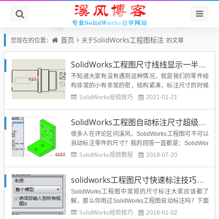
首页
SolidWorks工程图标注
您现在的位置：
关于
的文章
SolidWorks工程图尺寸线线显示一半隐藏一半的技巧-亲测可用
不知道大家有没有遇到这种情况，就是我们的零件结
构非常的小有非常的密，结构紧凑，标注尺寸的时候
如果尺寸两端的箭头都显示，显得图纸非常的拥挤，
SolidWorks经验技巧
2021-01-21
还有可能重叠，那么SolidWorks是否可以隐藏掉其中
的一半呢？答案是肯定的，溪风在这里就给大家说一
SolidWorks工程图自动标注尺寸超级简单，但是想好看，却很难
下是怎么操作的。改造前：改造后：具体我们的操作
技巧：1、首先...
很多人在评论区问溪风，SolidWorks工程图可不可以
自动标注零件的尺寸？我的回答一直都是：SolidWor
ks工程图自动标注尺寸很简单，但是要美观得体，却
SolidWorks视频教程
2019-07-20
很难，需要手工去调节。今天就以实例给大家讲解Sol
idWorks自动标注零件尺寸的方法：1、大家打开Soli
solidworks工程图尺寸快速标注技巧总结
dWorks工程图，然后放好需要的...
SolidWorks工程图中常规的尺寸标注大家应该都了
解，那么你用过SolidWorks工程图自动标注吗？下面
分享关于SolidWorks自动标注的技巧总结：一、自动
SolidWorks经验技巧
2018-01-02