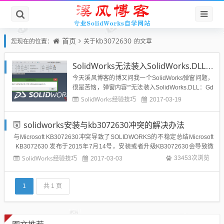
首页
kb3072630
您现在的位置：
关于
的文章
SolidWorks无法装入SolidWorks.DLL：GdtAnalysisSupport.dll怎么解决？
今天溪风博客的博又问我一个SolidWorks弹窗问题，
很是苦恼，弹窗内容“”无法装入SolidWorks.DLL：Gd
tAnalysisSupport.dll“”如下图所示：打开solidworks装
SolidWorks经验技巧
2017-03-19
配体后总是出现“无法装入SolidWorks.DLL：GdtAnal
ysisSupport.dll...
solidworks安装与kb3072630冲突的解决办法
与Microsoft KB3072630冲突导致了SOLIDWORKS的不稳定总结Microsoft
KB3072630 发布于2015年7月14号，安装或者升级KB3072630会导致微
软与SOLIDWORKS冲突，最终引起SOLIDWORKS的不稳定。微软的更新
SolidWorks经验技巧
33453次浏览
2017-03-03
改变了 Win...
1
共 1 页