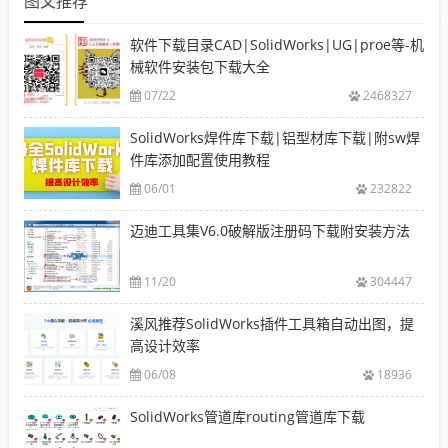
图文推荐
软件下载目录CAD|SolidWorks|UG|proe等-机
械软件安装包下载大全
07/22
2468327
SolidWorks焊件库下载|铝型材库下载|附sw焊
件库添加配置使用教程
06/01
232822
迈迪工具集V6.0破解版注册码下载附安装方法
11/20
304447
溪风推荐SolidWorks插件工具箱自动出图，提
高设计效率
06/08
18936
SolidWorks管道库routing管道库下载