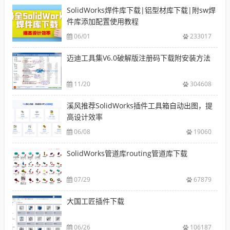
SolidWorks焊件库下载|铝型材库下载|附sw焊
件库添加配置使用教程
06/01
233017
迈迪工具集V6.0破解版注册码下载附安装方法
11/20
304608
溪风推荐SolidWorks插件工具箱自动出图，提
高设计效率
06/08
19060
SolidWorks管道库routing管道库下载
07/29
67879
大国工匠插件下载
06/26
106187