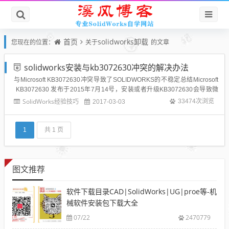
首页
solidworks卸载
您现在的位置：
关于
的文章
solidworks安装与kb3072630冲突的解决办法
与Microsoft KB3072630冲突导致了SOLIDWORKS的不稳定总结Microsoft
KB3072630 发布于2015年7月14号，安装或者升级KB3072630会导致微
软与SOLIDWORKS冲突，最终引起SOLIDWORKS的不稳定。微软的更新
SolidWorks经验技巧
33474次浏览
2017-03-03
改变了 Win...
1
共 1 页
图文推荐
软件下载目录CAD|SolidWorks|UG|proe等-机
械软件安装包下载大全
07/22
2470779