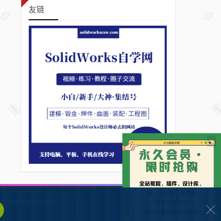
友链
×
132902372928号