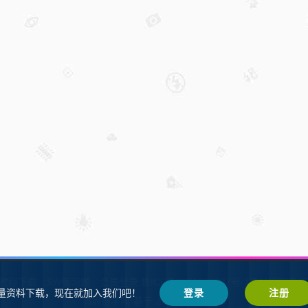
W教程下载
SW练习题
会员登录
鲁ICP备2021002287号-1鲁公网安备 37
量资料下载，现在就加入我们吧！
登录
注册
SW自学网
Z-BlogPHP
基于
搭建