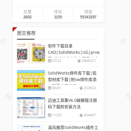
文章
评论
浏览
2602
1155
55343297
图文推荐
软件下载目录
CAD|SolidWorks|UG|proe
等-机械软件安装包下载大全
07/22
2468327
SolidWorks焊件库下载|铝
型材库下载|附sw焊件库添
加配置使用教程
06/01
232822
迈迪工具集V6.0破解版注册
码下载附安装方法
11/20
304447
溪风推荐SolidWorks插件工