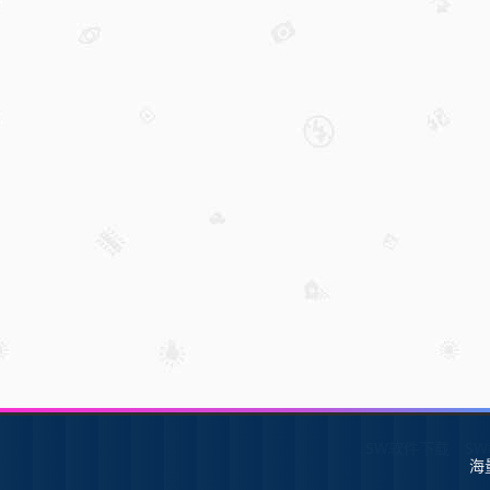
SW软件下载
S
海