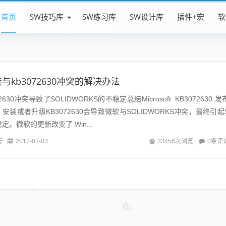
首页
SW技巧库
SW练习库
SW设计库
插件+宏
软
s安装与kb3072630冲突的解决办法
3072630冲突导致了SOLIDWORKS的不稳定总结Microsoft KB3072630 发
号，安装或者升级KB3072630会导致微软与SOLIDWORKS冲突，最终引起
稳定。微软的更新改变了 Win...
巧
0条评
2017-03-03
33456次浏览