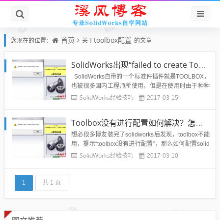
首页
toolbox配置
您现在的位置：
关于
的文章
SolidWorks出现“failed to create Toolboxlibrary object”toolbox错误提示怎么办？
SolidWorks自带的一个标准件插件就是TOOLBOX，
也被很多国内工程师所使用，但是在使用时由于种种
原因造成SolidWorks异形孔或者是toolbox无法生成插
SolidWorks经验技巧
2017-03-15
入标准件，错误弹窗如图所示：方法一：-在控制面板
卸载windows update KB 3072630一，...
Toolbox没有进行配置如何解决？怎么配置solidworks插件toolbox?
想必很多博友装完了solidworks后发现，toolbox不能
用，提示“toolbox没有进行配置”，那么如何配置solid
works插件toolbox呢？错误界面如下图所示：本文解
SolidWorks经验技巧
2017-03-10
决方法为一位隐匿solidworks高手提供：1、在控制面
板卸载windows update KB 3072630，...
1
共 1 页