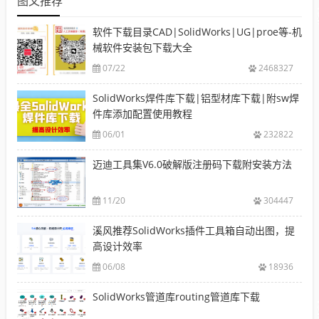
图文推荐
软件下载目录CAD|SolidWorks|UG|proe等-机
械软件安装包下载大全
07/22
2468327
SolidWorks焊件库下载|铝型材库下载|附sw焊
件库添加配置使用教程
06/01
232822
迈迪工具集V6.0破解版注册码下载附安装方法
11/20
304447
溪风推荐SolidWorks插件工具箱自动出图，提
高设计效率
06/08
18936
SolidWorks管道库routing管道库下载