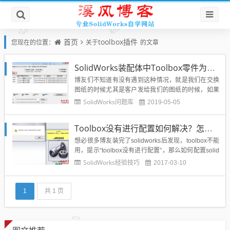
首页
toolbox插件
您现在的位置：
关于
的文章
SolidWorks装配体中Toolbox零件为什么变大变小如何解决？
博友们不知道有没有遇到这种情况，就是我们在交换
图纸的时候尤其是客户发给我们的图纸的时候，如果
使用了toolbox插件生成了标准件模型零件插入到装配
SolidWorks问题库
2019-05-05
体当中，那么我们在传递的时候极容易出现打开的装
配体中标准零部件变大或者变小了，完全不是以前选
Toolbox没有进行配置如何解决？怎么配置solidworks插件toolbox?
用的规格，那么到底是什么原因造成的呢？应该如何
解决SolidW...
想必很多博友装完了solidworks后发现，toolbox不能
用，提示“toolbox没有进行配置”，那么如何配置solid
works插件toolbox呢？错误界面如下图所示：本文解
SolidWorks经验技巧
2017-03-10
决方法为一位隐匿solidworks高手提供：1、在控制面
板卸载windows update KB 3072630，...
1
共 1 页