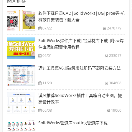
图文推荐
软件下载目录CAD|SolidWorks|UG|proe等-机
械软件安装包下载大全
07/22
2470779
SolidWorks焊件库下载|铝型材库下载|附sw焊
件库添加配置使用教程
06/01
233017
迈迪工具集V6.0破解版注册码下载附安装方法
11/20
304608
溪风推荐SolidWorks插件工具箱自动出图，提
高设计效率
06/08
19060
SolidWorks管道库routing管道库下载