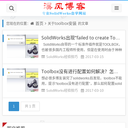
首页
toolbox安装
您现在的位置：
关于
的文章
SolidWorks出现“failed to create Toolboxlibrary object”toolbox错误提示怎么办？
SolidWorks自带的一个标准件插件就是TOOLBOX，
也被很多国内工程师所使用，但是在使用时由于种种
原因造成SolidWorks异形孔或者是toolbox无法生成插
SolidWorks经验技巧
2017-03-15
入标准件，错误弹窗如图所示：方法一：-在控制面板
卸载windows update KB 3072630一，...
Toolbox没有进行配置如何解决？怎么配置solidworks插件toolbox?
想必很多博友装完了solidworks后发现，toolbox不能
用，提示“toolbox没有进行配置”，那么如何配置solid
works插件toolbox呢？错误界面如下图所示：本文解
SolidWorks经验技巧
2017-03-10
决方法为一位隐匿solidworks高手提供：1、在控制面
板卸载windows update KB 3072630，...
1
共 1 页