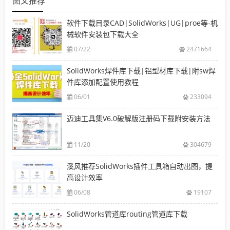
图文推荐
软件下载目录CAD|SolidWorks|UG|proe等-机
械软件安装包下载大全
07/22
2471664
SolidWorks焊件库下载|铝型材库下载|附sw焊
件库添加配置使用教程
06/01
233094
迈迪工具集V6.0破解版注册码下载附安装方法
11/20
304679
溪风推荐SolidWorks插件工具箱自动出图，提
高设计效率
06/08
19107
SolidWorks管道库routing管道库下载