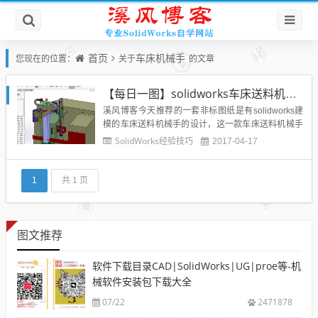
首页
车床机械手
您现在的位置：
关于
的文章
【每日一图】solidworks车床送料机械手3d模型三维模型图纸推荐下载学习
溪风博客今天推荐的一套非标图纸是有solidworks建
模的车床送料机械手的设计，这一款车床送料机械手
非常值得准备做车床送料机构的设计师们下载学习，
SolidWorks经验技巧
2017-04-17
今天简单说一下推荐图纸的理由，不足之处还请大家
批评指正，共同提高设计技能：这一款车床送料机械
手固定在车床床身，并有支撑立柱，立柱采用的是固
1
共 1 页
定式，不可伸缩...
图文推荐
软件下载目录CAD|SolidWorks|UG|proe等-机
械软件安装包下载大全
07/22
2471878