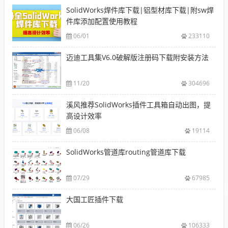
SolidWorks焊件库下载|铝型材库下载|附sw焊
件库添加配置使用教程
06/01
233110
迈迪工具集V6.0破解版注册码下载附安装方法
11/20
304696
溪风推荐SolidWorks插件工具箱自动出图，提
高设计效率
06/08
19114
SolidWorks管道库routing管道库下载
07/29
67985
大国工匠插件下载
06/26
106333