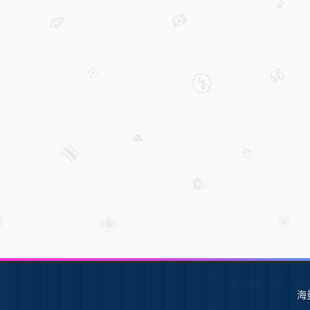
SW软件下载
S
海