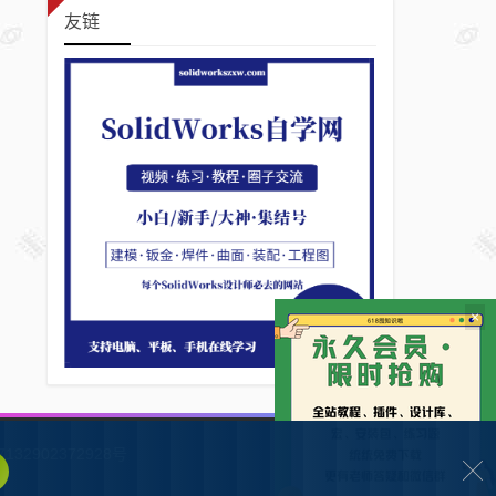
友链
×
132902372928号