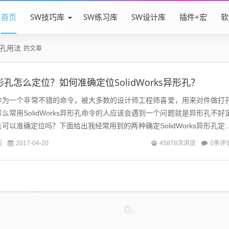
首页
SW技巧库
SW练习库
SW设计库
插件+宏
软
形孔用法
的文章
s异形孔怎么定位？如何准确定位SolidWorks异形孔？
s异形孔作为一个非常不错的命令，被大多数的设计师工程师喜爱，用来对件做打
么常用SolidWorks异形孔命令的人应该会遇到一个问题就是异形孔不好
可以准确定位吗？下面给出我经常用到的两种确定SolidWorks异形孔定
先绘...
巧
0条评
2017-04-20
45878次浏览