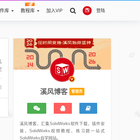
件库
教程库
加入VIP
登陆
孔
定
位
论
溪风博客
管理员
溪风博客，汇集SolidWorks软件下载、插件安
装、SolidWorks视频教程、练习题一站式
SolidWorks自学网站。