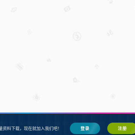
W教程下载
SW练习题
会员登录
鲁ICP备2021002287号-1鲁公网安备 37
量资料下载，现在就加入我们吧！
登录
注册
SW自学网
Z-BlogPHP
基于
搭建