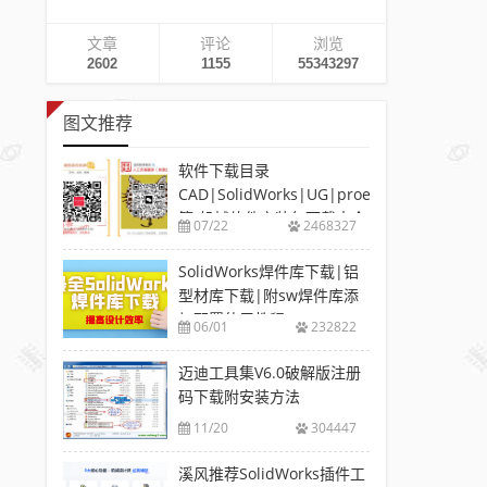
文章
评论
浏览
2602
1155
55343297
图文推荐
软件下载目录
CAD|SolidWorks|UG|proe
等-机械软件安装包下载大全
07/22
2468327
SolidWorks焊件库下载|铝
型材库下载|附sw焊件库添
加配置使用教程
06/01
232822
迈迪工具集V6.0破解版注册
码下载附安装方法
11/20
304447
溪风推荐SolidWorks插件工