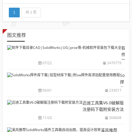
喜爱，新版本产品适合设计流程各个方面的直观解决
方案；最大程度提高您的生产效率并将精力集中在 创
新上以更好、更快而且经济高效地设计产品...
1
共 1 页
图文推荐
软
件
下
07/22
2470779
载
目
Solid
录
焊
CAD|
件
06/01
233017
等-
库
机
下
迈迪工具集V6.0破解版
械
载|
注册码下载附安装方法
软
铝
11/20
304608
件
型
安
材
溪风推荐