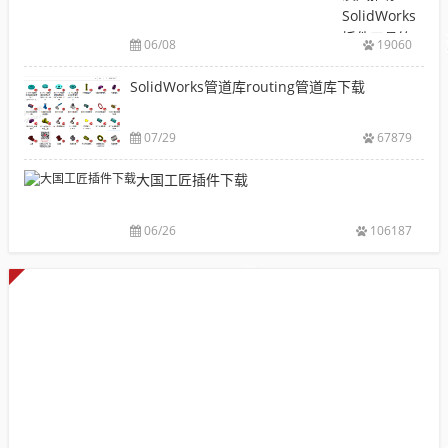
装
库
SolidWorks
包
下
插件工具箱
下
06/08
19060
载|
自动出图，
载
附
提高设计效
SolidWorks管道库routing管道库下载
大
sw
率
全
焊
件
07/29
67879
库
大国工匠插件下载
添
加
配
06/26
106187
置
使
用
教
程