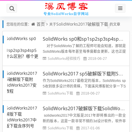
首页
SolidWorks2017破解版下载
您现在的位置：
关于
的文章
SolidWorks sp0和sp1sp2sp3sp4sp5有什么区别？哪个更好？
对于SolidWorks了解的工程师可能会知道，那就是
SolidWorks版本每年甚至每季度都会更新，这也正提
现了SolidWorks官方公司对于SolidWorks使用性能的
SolidWorks经验技巧
2018-06-27
不懈追求，那么SolidWorks2008与SolidWorks2018
有什么区别？SolidW...
SolidWorks2017 sp5破解版下载附SolidWorks2017安装教程
作为SolidWorks2017最稳定的版本，SolidWorks sp
5收到很多设计师的青睐，下面溪风博客就分享一下S
olidWorks 2017 SP5.0更新说明以及SolidWorks201
SolidWorks下载
2018-06-27
7 sp5破解版的下载地址及安装教程1、用户界面•自定
义配置排序顺序2、装配体•允许偏心配合•圆柱零部...
SolidWorks2017破解版下载SolidWorks2017中文版下载含序列号
solidworks2017中文版是2017年即将推出的一款全
新的版本，这是一款非常不错的3d设计软件，软件非
常经典已经陆续推出好几个版本，都受到广大用户的
SolidWorks下载
2017-01-06