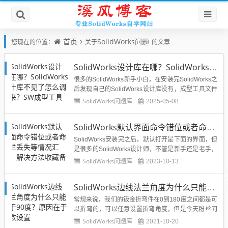
首页
SolidWorks问题
您现在的位置：
关于
的文章
SolidWorks设计库在哪？SolidWorks设计库不见了怎么调出来？SW成型工具文件夹？溪风帮你解答
很多的SolidWorks新手小白，在安装完SolidWorks之
后发现自己的SolidWorks设计库没有，成型工具文件
夹也没有，如下图所示的东西都没有：...
SolidWorks问题库
2025-05-08
SolidWorks默认界面命令错位或者命令栏丢失等情况汇总，解决方法收藏备用
SolidWorks安装完之后，默认打开是下面的界面，但
是很多的SolidWorks设计师，不管是新手还是老手，
都会遇到这种情况，就是不小心将SolidWorks工具栏
SolidWorks问题库
2023-10-13
拖下来了，不知道如何拖上回去，或者把SolidWorks
任务窗格弄丢了，或者把视图工具栏也弄丢了等等情
SolidWorks边线法兰角度为什么只能大于90度？原因在于参数设置
况。为了防止Sol...
常规来说，我们的钣金折弯件在0到180度之间都是可
以折弯的，可以任意设置折弯角度，但是今天粉丝问
溪风他的solidworks边线法兰为什么不能小于90度？
SolidWorks问题库
2021-10-20