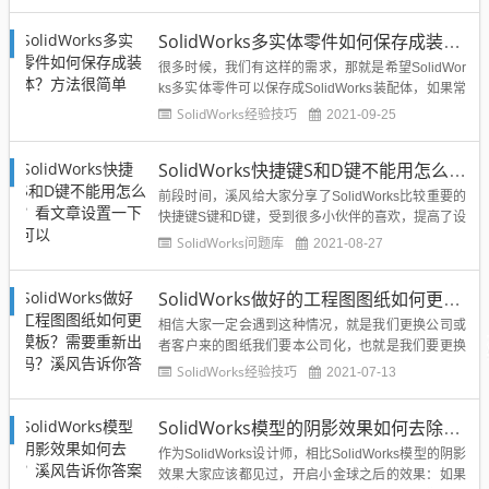
为什么只能在90到180度之间？感觉很纳闷，截图发
给我看了一下：我们注意到solidworks软件提示确实
SolidWorks多实体零件如何保存成装配体？方法很简单
如此，但是为什么会出现这种情况呢？？？主...
很多时候，我们有这样的需求，那就是希望SolidWor
ks多实体零件可以保存成SolidWorks装配体，如果常
规办法我们右击实体插入新零件会比较麻烦，那么如
SolidWorks经验技巧
2021-09-25
何才能快速的将SolidWorks多实体转换为装配体呢？
方法其实很简单。溪风今天就给大家分享一下：1、
SolidWorks快捷键S和D键不能用怎么办？看文章设置一下就可以
点击插入-特征-保存实体然后勾选实体，后...
前段时间，溪风给大家分享了SolidWorks比较重要的
快捷键S键和D键，受到很多小伙伴的喜欢，提高了设
计效率，但是也有很多的小伙伴，出现S和D快捷键不
SolidWorks问题库
2021-08-27
能使用的问题，也就是按键盘的快捷键不会弹出快捷
命令，那么这个情况如何解决呢？其实不难。历史图
SolidWorks做好的工程图图纸如何更换模板？需要重新出图吗？溪风告诉你答案
文：SolidWorks快捷键之S键和D键，设计师公认的...
相信大家一定会遇到这种情况，就是我们更换公司或
者客户来的图纸我们要本公司化，也就是我们要更换
SolidWorks图纸模板，常规的图纸模板我们很好换，
SolidWorks经验技巧
2021-07-13
后期直接用来出图即可。但是如果已经我们做好的Sol
idWorks产品的工程图图纸，尺寸都标注完成了，现
SolidWorks模型的阴影效果如何去除？溪风告诉你答案
在想替换模板怎么办？需要出图吗？溪风这里给你答
案，...
作为SolidWorks设计师，相比SolidWorks模型的阴影
效果大家应该都见过，开启小金球之后的效果：如果