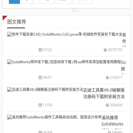
图文推荐
软
件
下
07/22
2470779
载
目
Solid
录
焊
CAD|
件
06/01
233017
等-
库
机
下
迈迪工具集V6.0破解版
械
载|
注册码下载附安装方法
软
铝
11/20
304608
件
型
安
材
溪风推荐
装
库
SolidWorks
包
下
插件工具箱
下
06/08
19060