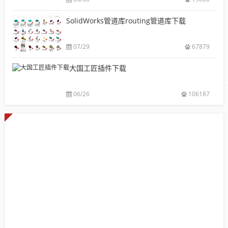
载|
自动出图，
载
附
提高设计效
SolidWorks管道库routing管道库下载
大
sw
率
全
焊
件
07/29
67879
库
大国工匠插件下载
添
加
配
06/26
106187
置
使
用
教
程