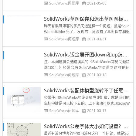
我们需要产品的图片，或者直接截图等等，我们是不
SolidWorks问题库
2021-05-03
想要阴影效果的，不方便我们做产品宣传册或者产品
样本，那么如何取消SolidWorks模型的阴影呢？方法
SolidWorks草图保存和退出草图图标不见了怎么调出来？方法很简单
很简单，溪风告诉你答案：...
昨天有溪风博客的学员问道这样一个问题，就是Solid
Works草图画完了，发现右上角没有了草图保存和退
出草图的图标了，不知道该怎么办了，如下图所示：
SolidWorks问题库
2021-03-31
今天溪风就给大家分享这个问题的解决方法，非常的
简单SolidWorks草图保存和退出草图图标不见了的调
SolidWorks钣金展开图down和up怎么换成中文？溪风分享SolidWorks折弯注释改中文的修改方法
用方法1、在我们SolidWorks的顶部菜单找到...
注：本问题将会选进溪风的《SolidWorks常见问题精
选100问》经常会有SolidWorks学员遇到这样的问
题，就是在SolidWorks钣金工程图中，展开图上的折
SolidWorks问题库
2021-03-18
弯线会标注down或者up,而不是中文的上和下，那么
问题来了，SolidWorks钣金折弯注释如何将down和u
SolidWorks装配体模型旋转不了任意角度？解决方法来了
p英文改成中文呢？问...
经常使用SolidWorks的设计师应该知道，就是我们的
鼠标中键是可以按下去的，上下滚动可以实现SolidW
orks模型的放大缩小，而中键滚轮按下之后，可以旋
SolidWorks问题库
2021-03-17
转模型任意角度。但是今天有学员问道这个问题，就
是他的鼠标中键不能任意的旋转SolidWorks模型，会
SolidWorks公差字体大小如何设置？溪风告诉你简单快捷的SW公差字体修改方法
有一个极限位置，不能旋转过去，并且鼠标出...
最近有溪风博客的学员问溪风这样一个问题，就是Sol