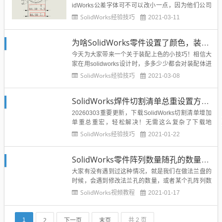
idWorks公差字体可不可以改小一点，因为他们公司
的标注标准和SolidWorks默认的公差标注稍微有点区
SolidWorks经验技巧
2021-03-11
别。其实这个问题也很好解决，今天溪风就给大家演
示SolidWorks公差标注字体大小的修改方法，如果你
为啥SolidWorks零件设置了颜色，装配体里面颜色没变？溪风帮你分析解决
也恰好需要，不妨去试一试。我们Solid...
今天为大家带来一个关于装配上色的小技巧！相信大
家在用solidworks设计时，多多少少都会对装配体进
行上色，以达到设备最真实的效果，但是有时候我们
SolidWorks经验技巧
2021-03-08
会发现当我们在装配体中编辑零件颜色时，零件颜色
却一直无法改变！这是什么原因呢？如下图：这是一
SolidWorks焊件切割清单总重设置方法，有点难度但可以实现
个普通的举升码垛机构，我们想使“立柱 ”颜色变为黑
色，我们选...
20260303重要更新，下载SolidWorks切割清单增加
单重总重宏，轻松解决！无需这么复杂了下载地
址：...
SolidWorks经验技巧
2021-01-22
SolidWorks零件阵列数量随孔的数量自动变化技巧-阵列驱动零部件阵列
大家有没有遇到过这种情况，就是我们在做法兰盘的
时候，会遇到修改法兰孔的数量，或者某个孔阵列数
量，我们会根据零件的长短进行调节安装孔的阵列数
SolidWorks视频教程
2021-01-17
量等等情况，所以如果我们修改了零件的孔数量，Sol
idWorks装配体的阵列零件是不会跟着改变的，比如
下面的法兰孔8个，装配之后...
2
下一页
末页
1
共 2 页