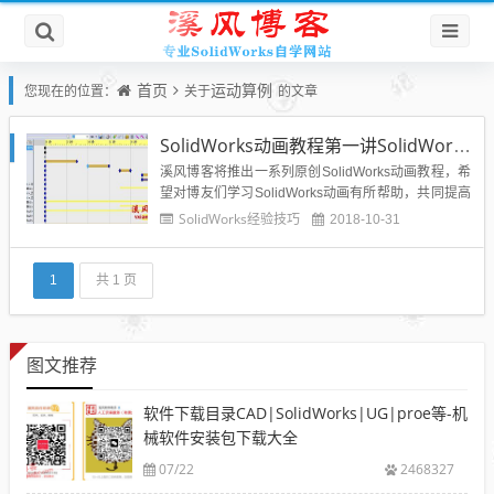
首页
运动算例
您现在的位置：
关于
的文章
SolidWorks动画教程第一讲SolidWorks运动算例教程
溪风博客将推出一系列原创SolidWorks动画教程，希
望对博友们学习SolidWorks动画有所帮助，共同提高
SolidWorks动画制作技巧。 运动算例是装配体模型
SolidWorks经验技巧
2018-10-31
运动的图形模拟。可将诸如光源和相机透视图之类的
视觉属性融合到运动算例中。运动算例不更改装配体
模型或...
1
共 1 页
图文推荐
软件下载目录CAD|SolidWorks|UG|proe等-机
械软件安装包下载大全
07/22
2468327