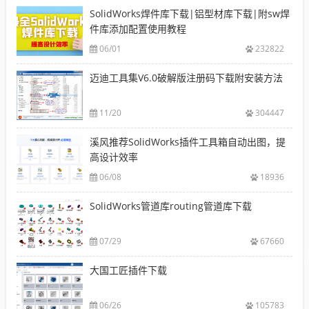
SolidWorks焊件库下载|铝型材库下载|附sw焊
件库添加配置使用教程
06/01
232822
迈迪工具集V6.0破解版注册码下载附安装方法
11/20
304447
溪风推荐SolidWorks插件工具箱自动出图，提
高设计效率
06/08
18936
SolidWorks管道库routing管道库下载
07/29
67660
大国工匠插件下载
06/26
105783