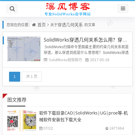
首页
穿透几何关系
您现在的位置：
关于
的文章
SolidWorks穿透几何关系怎么用？穿透命令怎么使用？
SolidWorks扫描命令里面最主要的约束几何关系就是
穿透，那么穿透到底是什么意思呢？SolidWorks穿透
命令怎么用呢？今天就给大家解决一下这些关于Solid
SolidWorks经验技巧
2017-05-18
Works穿透的问题。总结一句穿透的要领就是【点】
【线】之间才可以是穿透关系，即线穿透点！注意
点：（1）穿透必须相触(锁在曲...
1
共 1 页
图文推荐
软件下载目录CAD|SolidWorks|UG|proe等-机
械软件安装包下载大全
07/22
2471664