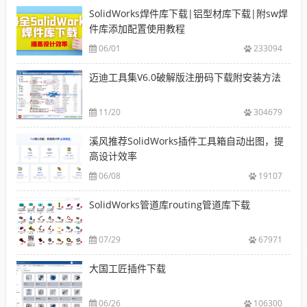
SolidWorks焊件库下载|铝型材库下载|附sw焊
件库添加配置使用教程
06/01
233094
迈迪工具集V6.0破解版注册码下载附安装方法
11/20
304679
溪风推荐SolidWorks插件工具箱自动出图，提
高设计效率
06/08
19107
SolidWorks管道库routing管道库下载
07/29
67971
大国工匠插件下载
06/26
106300