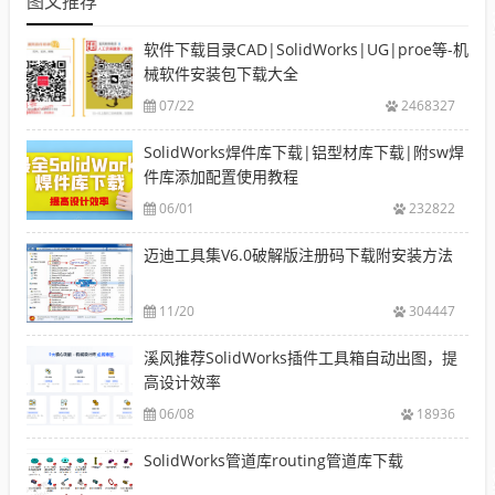
图文推荐
软件下载目录CAD|SolidWorks|UG|proe等-机
械软件安装包下载大全
07/22
2468327
SolidWorks焊件库下载|铝型材库下载|附sw焊
件库添加配置使用教程
06/01
232822
迈迪工具集V6.0破解版注册码下载附安装方法
11/20
304447
溪风推荐SolidWorks插件工具箱自动出图，提
高设计效率
06/08
18936
SolidWorks管道库routing管道库下载