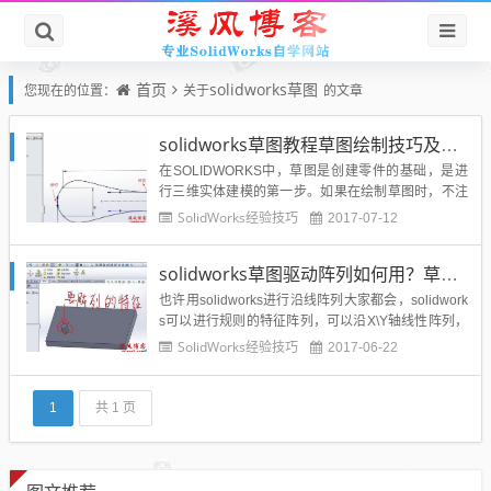
首页
solidworks草图
您现在的位置：
关于
的文章
solidworks草图教程草图绘制技巧及注意事项
在SOLIDWORKS中，草图是创建零件的基础，是进
行三维实体建模的第一步。如果在绘制草图时，不注
意一些技巧和方法，那么势必会给后续设计和修改带
SolidWorks经验技巧
2017-07-12
来诸多的麻烦。所以掌握一定的绘图技巧和方法，对
于提高设计工作效率十分重要。一.草图绘制原则掌握
solidworks草图驱动阵列如何用？草图驱动特征阵列怎么使用？
草图绘制的原则能有效提高设计效率。草图绘制的一
般原则有：1、分...
也许用solidworks进行沿线阵列大家都会，solidwork
s可以进行规则的特征阵列，可以沿X\Y轴线性阵列，
那么如何让solidworks特征随意阵列，或者说沿着某
SolidWorks经验技巧
2017-06-22
个特定的曲线或者草图阵列呢？其实这个功能非常必
要会，尤其是不规则的特征阵列，那么就简单分享一
下如何使用草图驱动solidwork...
1
共 1 页