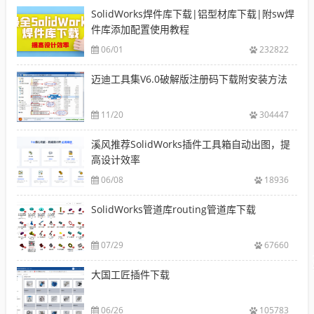
SolidWorks焊件库下载|铝型材库下载|附sw焊
件库添加配置使用教程
06/01
232822
迈迪工具集V6.0破解版注册码下载附安装方法
11/20
304447
溪风推荐SolidWorks插件工具箱自动出图，提
高设计效率
06/08
18936
SolidWorks管道库routing管道库下载
07/29
67660
大国工匠插件下载
06/26
105783