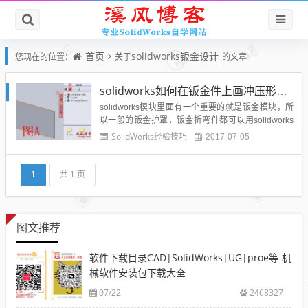
首页
solidworks钣金设计
您现在的位置：
关于
的文章
solidworks如何在钣金件上画冲压形状？solidworks钣金成型工具如何使用？
solidworks模块里面有一个重要的就是钣金模块，所
以一般的钣金护罩，钣金折弯件都可以用solidworks
进行建模绘制，钣金件就是薄板五金件，也就是可以
SolidWorks经验技巧
2017-07-05
通过冲压、弯曲、拉伸等手段来加工的零件，一个大
体的定义就是在加工过程中厚度不变的零件，钣金零
件通常用作零部件的外壳，或用于支撑其它零部件。
1
共 1 页
在钣...
图文推荐
软件下载目录CAD|SolidWorks|UG|proe等-机
械软件安装包下载大全
07/22
2468327