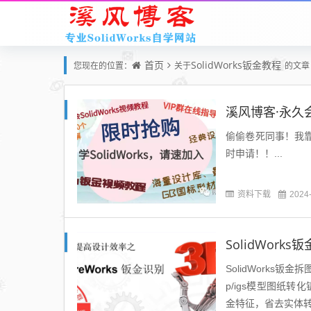
首页
SolidWorks钣金教程
您现在的位置：
关于
的文章
溪风博客·永久
偷偷卷死同事！我靠这
时申请！！...
资料下载
2024
SolidWorks钣金拆图
p/igs模型图纸转
金特征，省去实体转