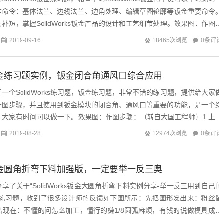
本命令：基体法兰、边线法兰、边角处理、编辑草图轮廓等钣金重要命令
补短，掌握SolidWorks钣金产品的设计和工艺细节处理。效果图：作图
）1...
0条评
2019-09-16
18465次浏览
ks钣金练习题实例，钣金闭合角通风口综合应用
一个SolidWorks练习题，钣金练习题，非常不错的练习题，提供给大家
作图步骤，并且使用到钣金模块的闭合角、通风口等重要的功能，是一个
，大家有时间可以做一下。效果图：作图步骤：（转自大国工程师）1.上
基体法兰，厚度1.5...
0条评
2019-08-28
12974次浏览
ks钣金圆角折弯下料加强版，一定要举一反三奥
了关于“SolidWorks钣金大圆角折弯下料实例分享-举一反三用到自己
战练习题，收到了很多设计师的反馈如下图所示：先把图形发出来：粉丝
出现在：不懂的问怎么加工，懂行的嫌1/8圆弧麻烦，有钱的说做模具成