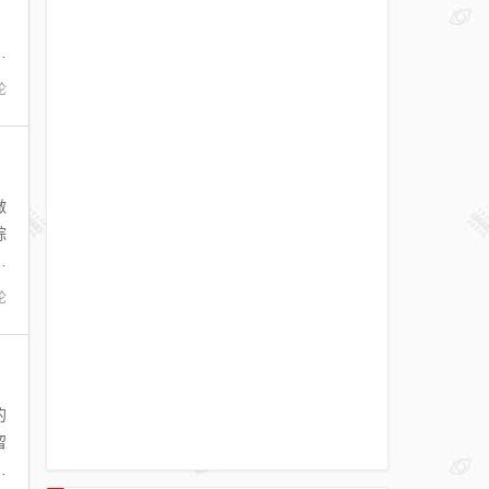
。
步
论
做
综
视
论
的
留
型