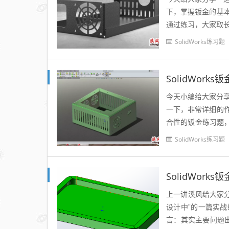
下，掌握钣金的基
通过练习，大家取长
骤：（转自大国工程师
SolidWorks练习题
SolidWor
今天小编给大家分享
一下，非常详细的
合性的钣金练习题
基准面，草绘矩形。2.
SolidWorks练习题
SolidWor
上一讲溪风给大家分享
设计中”的一篇实
言：其实主要问题