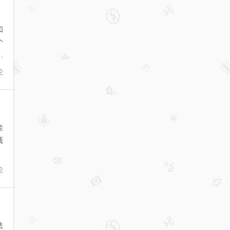
和
个
工
论
金
线
论
法