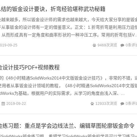
总结的钣金设计要诀，折弯经验堪称武功秘籍
业越来越多，所以钣金设计师的需求也越来越大，今天给大家分享的是钣
于从事钣金的设计师有一定的借鉴意义。正文：1.折弯折弯是利用压力迫
，从而形成具有一定角度和曲率形状的一种冲压工序。常用的折弯包括V
折弯等1.1折弯的高度钣金折弯高...
0条评
019-09-25
9469次浏览
s钣金设计技巧PDF+视频教程
48小时精通SolidWorks2014中文版钣金设计技巧》，非常的不错，
ks使用者从事钣金设计领域的教程，《48小时精通SolidWorks2014中文版
idWorks为基础，根据用户的实际需求，从学习的角度由浅入深、...
0条评
2019-09-22
12933次浏览
rks钣金练习题：重点是学会边线法兰、编辑草图轮廓钣金命令
olidWorks钣金练习题，希望学习SolidWorks钣金的学员可以学习练习