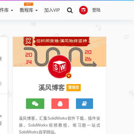
件库
教程库
加入VIP
登陆
限
论
溪风博客
管理员
溪风博客，汇集SolidWorks软件下载、插件安
钣
装、SolidWorks视频教程、练习题一站式
SolidWorks自学网站。