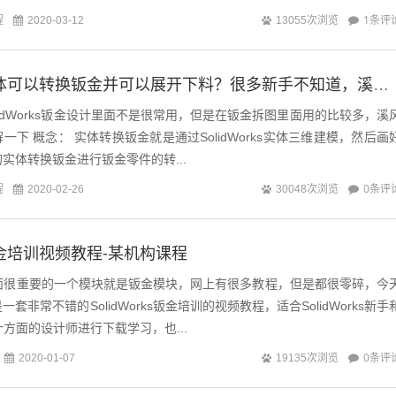
程
1条评
2020-03-12
13055次浏览
SolidWorks实体可以转换钣金并可以展开下料？很多新手不知道，溪风实战讲解
lidWorks钣金设计里面不是很常用，但是在钣金拆图里面用的比较多，溪
实体三维建模，然后画好
实体转换钣金进行钣金零件的转...
程
0条评
2020-02-26
30048次浏览
ks钣金培训视频教程-某机构课程
s里面很重要的一个模块就是钣金模块，网上有很多教程，但是都很零碎，今
套非常不错的SolidWorks钣金培训的视频教程，适合SolidWorks新手
金设计方面的设计师进行下载学习，也...
0条评
2020-01-07
19135次浏览