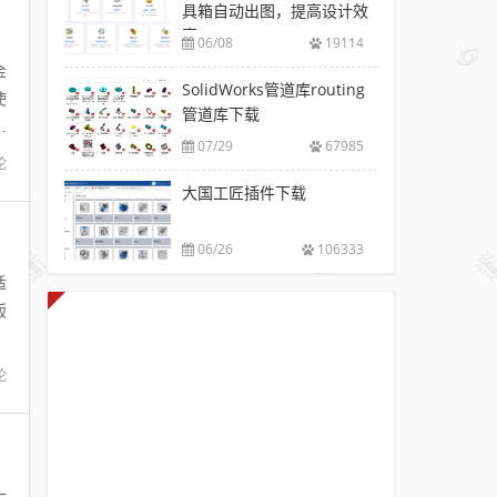
具箱自动出图，提高设计效
率
06/08
19114
金
SolidWorks管道库routing
使
管道库下载
型
07/29
67985
论
大国工匠插件下载
06/26
106333
适
钣
论
一