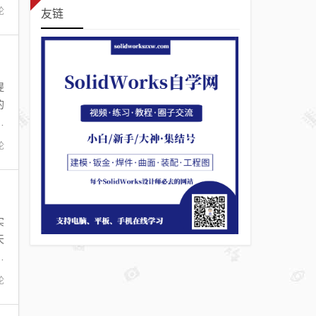
论
友链
提
的
目
论
实
天
产
论