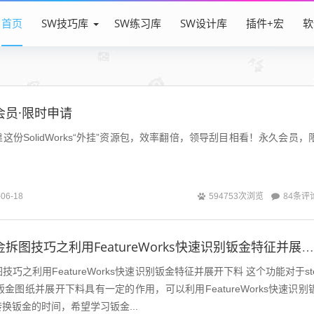
首页
SW技巧库
SW练习库
SW设计库
插件+宏
软
会员·限时申请
份SolidWorks“外挂”资源包，效率翻倍，领导刮目相看！永久会员，
84条评
-06-18
594753次浏览
SolidWorks钣金拆图技巧之利用FeatureWorks快速识别钣金特征并展开下料
技巧之利用FeatureWorks快速识别钣金特征并展开下料 这个功能对于ste
化钣金图纸并展开下料具有一定的作用，可以利用FeatureWorks快速识别
换钣金的时间，希望学习钣金...