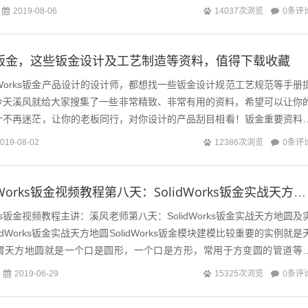
只想说：感谢大家的积极...
0条评
2019-08-06
14037次浏览
orks钣金，这些钣金设计及工艺制造等资料，值得下载收藏
idWorks钣金产品设计的设计师，都想找一些钣金设计规范工艺规范等手册
今天溪风就给大家搜集了一些非常精致、非常有用的资料，希望可以让你
s钣金设计不再迷茫，让你的老板同行，对你设计的产品刮目相看！钣金重要资料
册规范&...
0条评
019-08-02
12386次浏览
十天学会SolidWorks钣金视频教程第八天：SolidWorks钣金实战天方地圆及实体转换钣金教程
orks钣金视频教程主讲：溪风老师第八天：SolidWorks钣金实战天方地圆及
idWorks钣金实战天方地圆SolidWorks钣金模块建模比较重要的实例就是
谓天方地圆就是一个口是圆形，一个口是方形，常用于方变圆的管道等
.
0条评
2019-06-29
15325次浏览