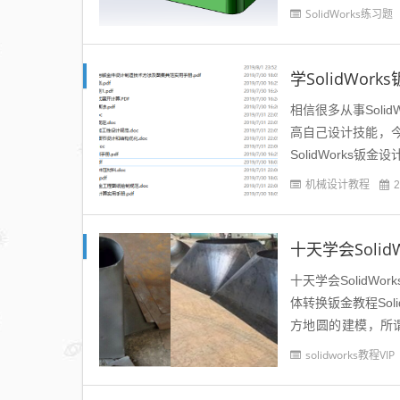
等等问题，这里溪风
SolidWorks练习题
学SolidW
相信很多从事Sol
高自己设计技能，
SolidWork
录：<钣金设计资料手
机械设计教程
2
十天学会SolidW
体转换钣金教程Sol
方地圆的建模，所
品，如下图所示：..
solidworks教程VIP