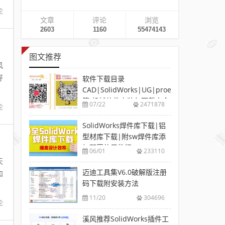
论
文章
评论
浏览
2603
1160
55474143
图文推荐
风
软件下载目录
CAD|SolidWorks|UG|proe
等-机械软件安装包下载大全
07/22
2471878
论
SolidWorks焊件库下载|铝
型材库下载|附sw焊件库添
加配置使用教程
06/01
233110
天
迈迪工具集V6.0破解版注册
和
码下载附安装方法
11/20
304696
论
溪风推荐SolidWorks插件工