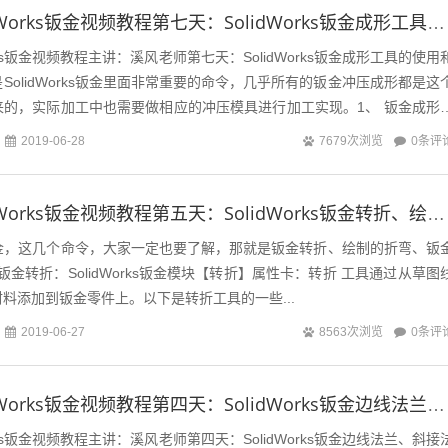
十天学会SolidWorks钣金视频教程第七天：SolidWorks钣金成形工具的使用和定制
orks钣金视频教程主讲：溪风老师第七天：SolidWorks钣金成形工具的使用
SolidWorks钣金里面非常重要的命令，几乎所有的钣金冲压成形都是这
来的，实际加工中也需要做相应的冲压模具进行加工实现。1、 钣金成形
认...
0条评
2019-06-28
7679次浏览
十天学会SolidWorks钣金视频教程第五天：SolidWorks钣金转折、绘制的折弯、交叉命令工具的讲解
rks钣金，这几个命令，大家一定也要了解，那就是钣金转折、绘制的折弯、钣
金转折：SolidWorks钣金模块【转折】属性卡：转折 工具通过从草图
料添加到钣金零件上。以下是转折工具的一些...
0条评
2019-06-27
8563次浏览
十天学会SolidWorks钣金视频教程第四天：SolidWorks钣金边线法兰、斜接法兰、褶边命令工具的讲解
orks钣金视频教程主讲：溪风老师第四天：SolidWorks钣金边线法兰、斜接