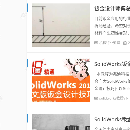
钣金设计师傅
目前钣金应用的行
折弯经验，希望对
材料产生塑性变形
折弯、Z型折弯和反压
机械行业知识
2
SolidWork
本教程为兆迪科技的《
合广大SolidWor
金设计技巧》以Sol
solidworks教程VIP
SolidWo
今天给大家分享一道S