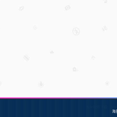
SW软件下载
S
海