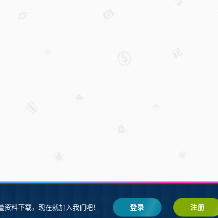
W教程下载
SW练习题
会员登录
鲁ICP备2021002287号-1鲁公网安备 37
量资料下载，现在就加入我们吧！
登录
注册
SW自学网
Z-BlogPHP
基于
搭建