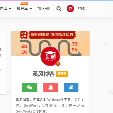
件库
教程库
加入VIP
登陆
弹
脑
安
论
溪风博客
管理员
溪风博客，汇集SolidWorks软件下载、插件安
装、SolidWorks视频教程、练习题一站式
SolidWorks自学网站。