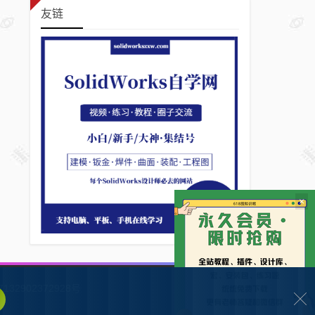
友链
×
132902372928号