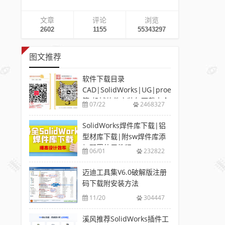
文章
评论
浏览
2602
1155
55343297
图文推荐
软件下载目录
CAD|SolidWorks|UG|proe
等-机械软件安装包下载大全
07/22
2468327
SolidWorks焊件库下载|铝
型材库下载|附sw焊件库添
加配置使用教程
06/01
232822
迈迪工具集V6.0破解版注册
码下载附安装方法
11/20
304447
溪风推荐SolidWorks插件工