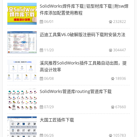
SolidWorks焊件库下载|铝型材库下载|附sw焊
件库添加配置使用教程
06/01
232822
迈迪工具集V6.0破解版注册码下载附安装方法
11/20
304447
溪风推荐SolidWorks插件工具箱自动出图，提
高设计效率
06/08
18936
SolidWorks管道库routing管道库下载
07/29
67660
大国工匠插件下载
06/26
105783